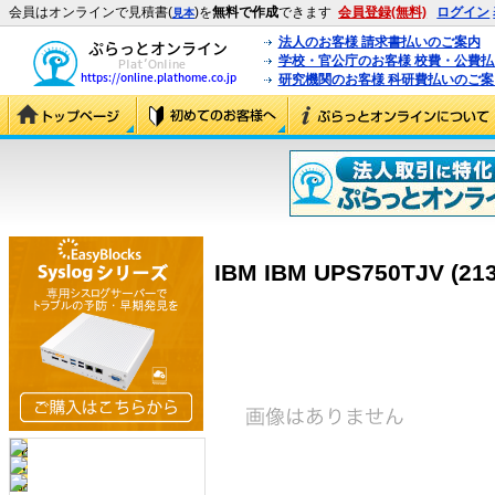
会員はオンラインで見積書(
)を
無料で作成
できます
会員登録(無料)
ログイン
見本
法人のお客様 請求書払いのご案内
学校・官公庁のお客様 校費・公費
研究機関のお客様 科研費払いのご案
IBM IBM UPS750TJV (21