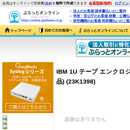
会員はオンラインで見積書(
)を
無料で作成
できます
会員登録(無料)
ログイン
見本
法人のお客様 請求書払いのご案内
学校・官公庁のお客様 校費・公費
研究機関のお客様 科研費払いのご案
IBM 1U テープ エンク
品) (23K1398)