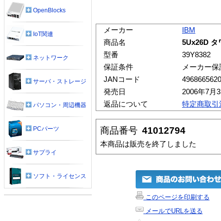
OpenBlocks
メーカー
IBM
IoT関連
商品名
5Ux26D
型番
39Y8382
ネットワーク
保証条件
メーカー保
JANコード
496866562
サーバ・ストレージ
発売日
2006年7月
返品について
特定商取引
パソコン・周辺機器
商品番号
41012794
PCパーツ
本商品は販売を終了しました
サプライ
ソフト・ライセンス
このページを印刷する
メールでURLを送る