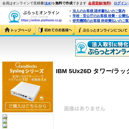
会員はオンラインで見積書(
)を
無料で作成
できます
会員登録(無料)
ログイン
見本
法人のお客様 請求書払いのご案内
学校・官公庁のお客様 校費・公費
研究機関のお客様 科研費払いのご案
IBM 5Ux26D タワー/ラッ