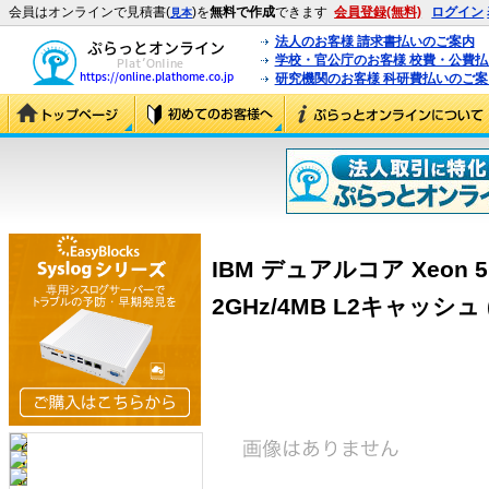
会員はオンラインで見積書(
)を
無料で作成
できます
会員登録(無料)
ログイン
見本
法人のお客様 請求書払いのご案内
学校・官公庁のお客様 校費・公費
研究機関のお客様 科研費払いのご案
IBM デュアルコア Xeon 
2GHz/4MB L2キャッシュ (