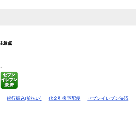
注意点
す。
｜
銀行振込(前払い)
｜
代金引換宅配便
｜
セブンイレブン決済