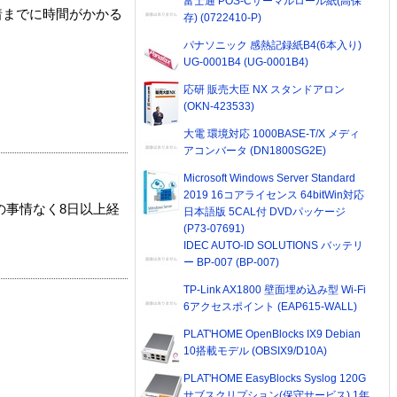
富士通 POS-Cサーマルロール紙(高保
着までに時間がかかる
存) (0722410-P)
パナソニック 感熱記録紙B4(6本入り)
UG-0001B4 (UG-0001B4)
応研 販売大臣 NX スタンドアロン
(OKN-423533)
大電 環境対応 1000BASE-T/X メディ
アコンバータ (DN1800SG2E)
Microsoft Windows Server Standard
2019 16コアライセンス 64bitWin対応
の事情なく8日以上経
日本語版 5CAL付 DVDパッケージ
(P73-07691)
IDEC AUTO-ID SOLUTIONS バッテリ
ー BP-007 (BP-007)
TP-Link AX1800 壁面埋め込み型 Wi-Fi
6アクセスポイント (EAP615-WALL)
PLAT'HOME OpenBlocks IX9 Debian
10搭載モデル (OBSIX9/D10A)
PLAT'HOME EasyBlocks Syslog 120G
サブスクリプション(保守サービス) 1年