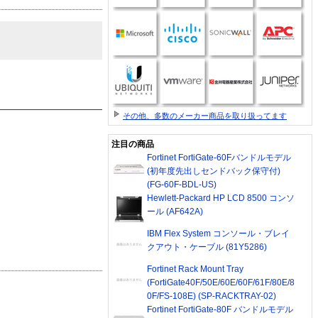
その他、多数のメーカー商品を取り扱ってます
注目の商品
Fortinet FortiGate-60Fバンドルモデル
(初年度先出しセンドバック保守付)
(FG-60F-BDL-US)
Hewlett-Packard HP LCD 8500 コンソ
ール (AF642A)
IBM Flex System コンソール・ブレイ
クアウト・ケーブル (81Y5286)
Fortinet Rack Mount Tray
(FortiGate40F/50E/60E/60F/61F/80E/8
0F/FS-108E) (SP-RACKTRAY-02)
Fortinet FortiGate-80F バンドルモデル