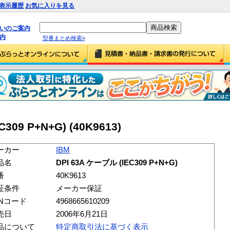
表示履歴
お気に入りを見る
払いのご案内
内
型番まとめ検索»
309 P+N+G) (40K9613)
ーカー
IBM
品名
DPI 63A ケーブル (IEC309 P+N+G)
番
40K9613
証条件
メーカー保証
ANコード
4968665610209
売日
2006年6月21日
品について
特定商取引法に基づく表示