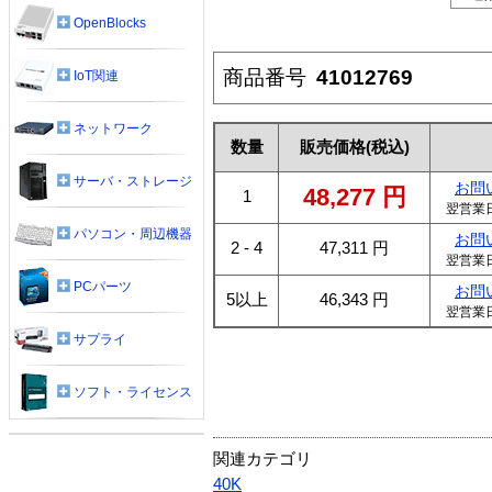
OpenBlocks
商品番号
41012769
IoT関連
ネットワーク
数量
販売価格
(税込)
サーバ・ストレージ
お問
48,277
円
1
翌営業
パソコン・周辺機器
お問
2 - 4
47,311
円
翌営業
PCパーツ
お問
5以上
46,343
円
翌営業
サプライ
ソフト・ライセンス
関連カテゴリ
40K