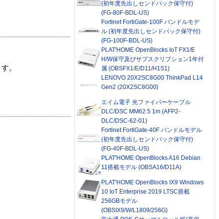
(初年度先出しセンドバック保守付)
(FG-80F-BDL-US)
Fortinet FortiGate-100F バンドルモデ
ル (初年度先出しセンドバック保守付)
(FG-100F-BDL-US)
PLAT'HOME OpenBlocks IoT FX1/E
H/W保守及びサブスクリプション1年付
ます。
属 (OBSFX1/E/D11/H1S1)
LENOVO 20X2SC8G00 ThinkPad L14
Gen2 (20X2SC8G00)
エイム電子 光ファイバーケーブル
DLC/DSC MM62.5 1m (AFP2-
DLC/DSC-62-01)
Fortinet FortiGate-40F バンドルモデル
(初年度先出しセンドバック保守付)
(FG-40F-BDL-US)
PLAT'HOME OpenBlocks A16 Debian
11搭載モデル (OBSA16/D11A)
PLAT'HOME OpenBlocks IX9 Windows
10 IoT Enterprise 2019 LTSC搭載
256GBモデル
(OBSIX9/W/L1809/256G)