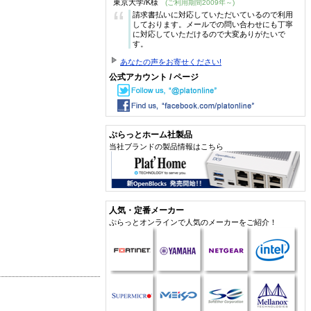
東京大学/K様
(ご利用期間2009年～)
“
請求書払いに対応していただいているので利用
しております。メールでの問い合わせにも丁寧
に対応していただけるので大変ありがたいで
す。
あなたの声をお寄せください!
公式アカウント / ページ
ぷらっとホーム社製品
当社ブランドの製品情報はこちら
人気・定番メーカー
ぷらっとオンラインで人気のメーカーをご紹介！