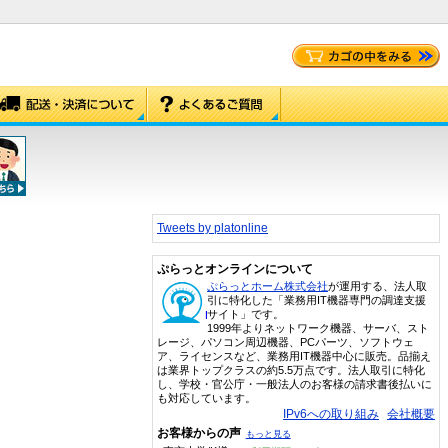
Tweets by platonline
ぷらっとオンラインについて
ぷらっとホーム株式会社
が運用する、法人取
引に特化した「業務用IT機器専門の調達支援
サイト」です。
1999年よりネットワーク機器、サーバ、スト
レージ、パソコン周辺機器、PCパーツ、ソフトウェ
ア、ライセンスなど、業務用IT機器中心に販売。品揃え
は業界トップクラスの約5.5万点です。法人取引に特化
し、学校・官公庁・一般法人のお客様の請求書後払いに
も対応しています。
IPv6への取り組み
会社概要
お客様からの声
もっと見る