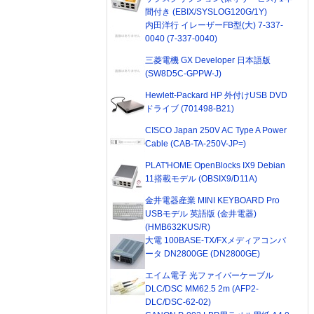
間付き (EBIX/SYSLOG120G/1Y)
内田洋行 イレーザーFB型(大) 7-337-
0040 (7-337-0040)
三菱電機 GX Developer 日本語版
(SW8D5C-GPPW-J)
Hewlett-Packard HP 外付けUSB DVD
ドライブ (701498-B21)
CISCO Japan 250V AC Type A Power
Cable (CAB-TA-250V-JP=)
PLAT'HOME OpenBlocks IX9 Debian
11搭載モデル (OBSIX9/D11A)
金井電器産業 MINI KEYBOARD Pro
USBモデル 英語版 (金井電器)
(HMB632KUS/R)
大電 100BASE-TX/FXメディアコンバ
ータ DN2800GE (DN2800GE)
エイム電子 光ファイバーケーブル
DLC/DSC MM62.5 2m (AFP2-
DLC/DSC-62-02)