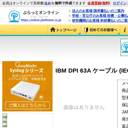
会員はオンラインで見積書(
)を
無料で作成
できます
会員登録(無料)
ログイン
見本
法人のお客様 請求書払いのご案内
学校・官公庁のお客様 校費・公費
研究機関のお客様 科研費払いのご案
IBM DPI 63A ケーブル (IEC
メ
商
型
保
J
発
返