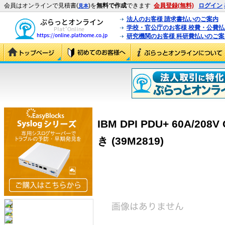
会員はオンラインで見積書(
)を
無料で作成
できます
会員登録(無料)
ログイン
見本
法人のお客様 請求書払いのご案内
学校・官公庁のお客様 校費・公費
研究機関のお客様 科研費払いのご案
IBM DPI PDU+ 60A/208
き (39M2819)