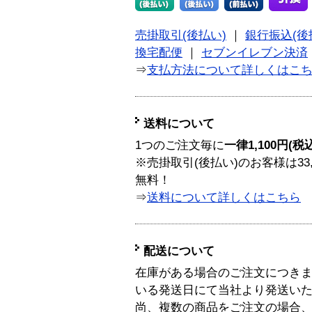
売掛取引(後払い)
｜
銀行振込(後
換宅配便
｜
セブンイレブン決済
⇒
支払方法について詳しくはこ
送料について
1つのご注文毎に
一律1,100円(税
※売掛取引(後払い)のお客様は33
無料！
⇒
送料について詳しくはこちら
配送について
在庫がある場合のご注文につき
いる発送日にて当社より発送い
尚、複数の商品をご注文の場合