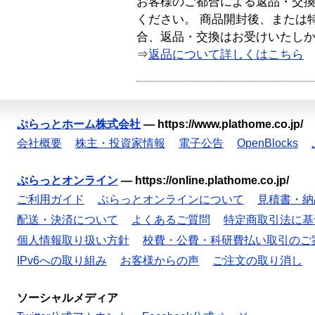
お客様のご都合による返品・交
ください。 商品開封後、または
合、返品・交換はお受けいたし
⇒
返品について詳しくはこちら
ぷらっとホーム株式会社
—
https://www.plathome.co.jp/
会社概要
株主・投資家情報
電子公告
OpenBlocks
ぷらっとオンライン
—
https://online.plathome.co.jp/
ご利用ガイド
ぷらっとオンラインについて
見積書・納
配送・決済について
よくあるご質問
特定商取引法に基
個人情報取り扱い方針
校費・公費・科研費払い取引のご
IPv6への取り組み
お客様からの声
ご注文の取り消し
ソーシャルメディア