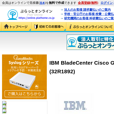
会員はオンラインで見積書(
)を
無料で作成
できます
会員登録(無料)
ログイン
見本
法人のお客様 請求書払いのご案内
学校・官公庁のお客様 校費・公費
研究機関のお客様 科研費払いのご案
IBM BladeCenter Ci
(32R1892)