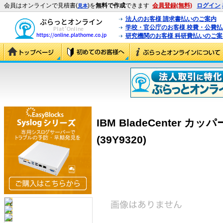
会員はオンラインで見積書(
)を
無料で作成
できます
会員登録(無料)
ログイン
見本
法人のお客様 請求書払いのご案内
学校・官公庁のお客様 校費・公費
研究機関のお客様 科研費払いのご案
IBM BladeCenter
(39Y9320)