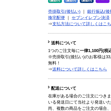
売掛取引(後払い)
｜
銀行振込(後
換宅配便
｜
セブンイレブン決済
⇒
支払方法について詳しくはこ
送料について
1つのご注文毎に
一律1,100円(税
※売掛取引(後払い)のお客様は33
無料！
⇒
送料について詳しくはこちら
配送について
在庫がある場合のご注文につき
いる発送日にて当社より発送い
尚、複数の商品をご注文の場合