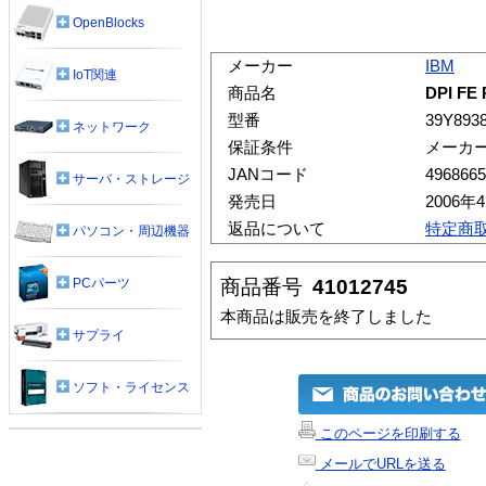
OpenBlocks
メーカー
IBM
IoT関連
商品名
DPI FE
型番
39Y893
ネットワーク
保証条件
メーカ
JANコード
4968665
サーバ・ストレージ
発売日
2006年
返品について
特定商
パソコン・周辺機器
商品番号
41012745
PCパーツ
本商品は販売を終了しました
サプライ
ソフト・ライセンス
このページを印刷する
メールでURLを送る