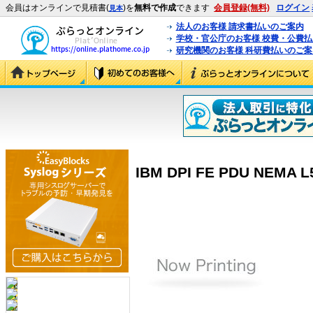
会員はオンラインで見積書(
)を
無料で作成
できます
会員登録(無料)
ログイン
見本
法人のお客様 請求書払いのご案内
学校・官公庁のお客様 校費・公費
研究機関のお客様 科研費払いのご案
IBM DPI FE PDU NEMA L5