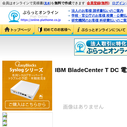
会員はオンラインで見積書(
)を
無料で作成
できます
会員登録(無料)
ログイン
見本
法人のお客様 請求書払いのご案内
学校・官公庁のお客様 校費・公費
研究機関のお客様 科研費払いのご案
IBM BladeCenter T D