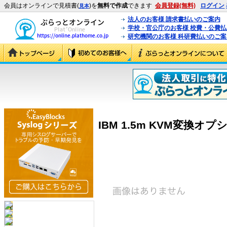
会員はオンラインで見積書(
)を
無料で作成
できます
会員登録(無料)
ログイン
見本
法人のお客様 請求書払いのご案内
学校・官公庁のお客様 校費・公費
研究機関のお客様 科研費払いのご案
IBM 1.5m KVM変換オプショ