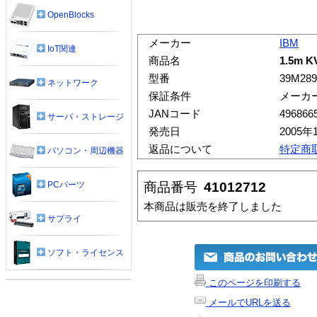
OpenBlocks
メーカー
IBM
IoT関連
商品名
1.5m
型番
39M289
ネットワーク
保証条件
メーカ
JANコード
496866
サーバ・ストレージ
発売日
2005年
返品について
特定商
パソコン・周辺機器
商品番号
41012712
PCパーツ
本商品は販売を終了しました
サプライ
ソフト・ライセンス
このページを印刷する
メールでURLを送る