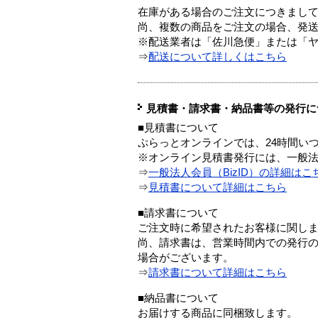
在庫がある場合のご注文につきまし
尚、複数の商品をご注文の場合、発
※配送業者は「佐川急便」または「
⇒
配送について詳しくはこちら
見積書・請求書・納品書等の発行に
■見積書について
ぷらっとオンラインでは、24時間い
※オンライン見積書発行には、一般法人
⇒
一般法人会員（BizID）の詳細はこ
⇒
見積書について詳細はこちら
■請求書について
ご注文時に希望されたお客様に関し
尚、請求書は、営業時間内での発行
場合がございます。
⇒
請求書について詳細はこちら
■納品書について
お届けする商品に同梱致します。