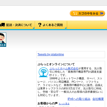
Tweets by platonline
ぷらっとオンラインについて
ぷらっとホーム株式会社
が運用する、法人取
引に特化した「業務用IT機器専門の調達支援
サイト」です。
1999年よりネットワーク機器、サーバ、スト
レージ、パソコン周辺機器、PCパーツ、ソフトウェ
ア、ライセンスなど、業務用IT機器中心に販売。品揃え
は業界トップクラスの約5.5万点です。法人取引に特化
し、学校・官公庁・一般法人のお客様の請求書後払いに
も対応しています。
IPv6への取り組み
会社概要
お客様からの声
もっと見る