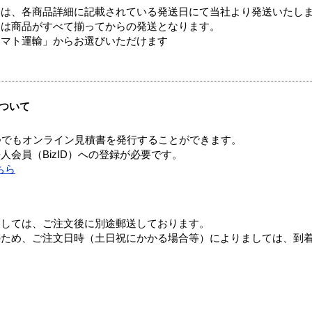
ては、各商品詳細に記載されている発送日にて当社より発送いたし
送は商品がすべて揃ってからの発送となります。
ヤマト運輸」からお選びいただけます
ついて
つでもオンライン見積書を発行することができます。
会員（BizID）への登録が必要です。
ちら
ましては、ご注文後に別途郵送しております。
のため、ご注文日時（土日祝にかかる場合等）によりましては、到