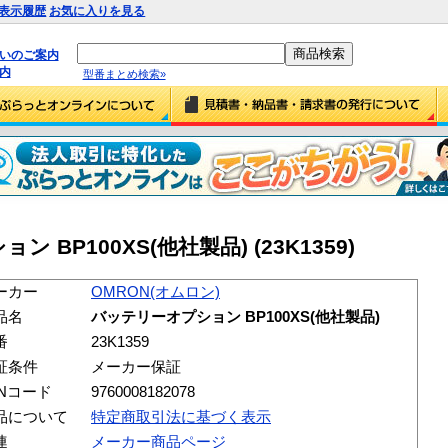
表示履歴
お気に入りを見る
払いのご案内
内
型番まとめ検索»
 BP100XS(他社製品) (23K1359)
ーカー
OMRON(オムロン)
品名
バッテリーオプション BP100XS(他社製品)
番
23K1359
証条件
メーカー保証
ANコード
9760008182078
品について
特定商取引法に基づく表示
連
メーカー商品ページ