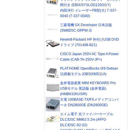
間付き (EBIX/SYSLOG120G/1Y)
内田洋行 イレーザーFB型(大) 7-337-
0040 (7-337-0040)
三菱電機 GX Developer 日本語版
(SW8D5C-GPPW-J)
Hewlett-Packard HP 外付けUSB DVD
ドライブ (701498-B21)
CISCO Japan 250V AC Type A Power
Cable (CAB-TA-250V-JP=)
PLAT'HOME OpenBlocks IX9 Debian
11搭載モデル (OBSIX9/D11A)
金井電器産業 MINI KEYBOARD Pro
USBモデル 英語版 (金井電器)
(HMB632KUS/R)
大電 100BASE-TX/FXメディアコンバ
ータ DN2800GE (DN2800GE)
エイム電子 光ファイバーケーブル
DLC/DSC MM62.5 2m (AFP2-
DLC/DSC-62-02)