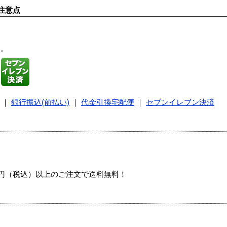
注意点
す。
｜
銀行振込(前払い)
｜
代金引換宅配便
｜
セブンイレブン決済
00円（税込）以上のご注文で送料無料！