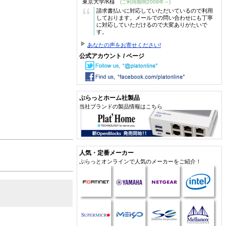
東京大学/K様
(ご利用期間2009年～)
“
請求書払いに対応していただいているので利用
しております。メールでの問い合わせにも丁寧
に対応していただけるので大変ありがたいで
す。
あなたの声をお寄せください!
公式アカウント / ページ
ぷらっとホーム社製品
当社ブランドの製品情報はこちら
人気・定番メーカー
ぷらっとオンラインで人気のメーカーをご紹介！