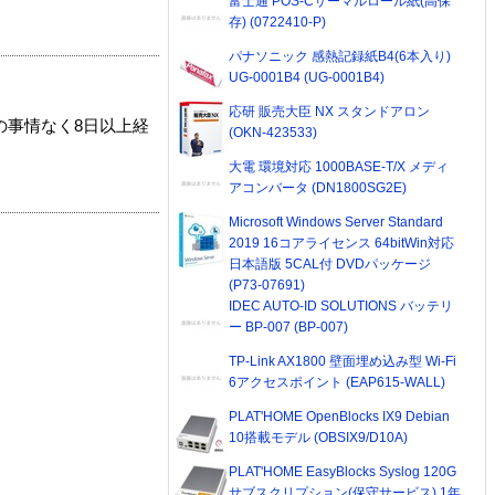
富士通 POS-Cサーマルロール紙(高保
存) (0722410-P)
パナソニック 感熱記録紙B4(6本入り)
UG-0001B4 (UG-0001B4)
応研 販売大臣 NX スタンドアロン
の事情なく8日以上経
(OKN-423533)
大電 環境対応 1000BASE-T/X メディ
アコンバータ (DN1800SG2E)
Microsoft Windows Server Standard
2019 16コアライセンス 64bitWin対応
日本語版 5CAL付 DVDパッケージ
(P73-07691)
IDEC AUTO-ID SOLUTIONS バッテリ
ー BP-007 (BP-007)
TP-Link AX1800 壁面埋め込み型 Wi-Fi
6アクセスポイント (EAP615-WALL)
PLAT'HOME OpenBlocks IX9 Debian
10搭載モデル (OBSIX9/D10A)
PLAT'HOME EasyBlocks Syslog 120G
サブスクリプション(保守サービス) 1年