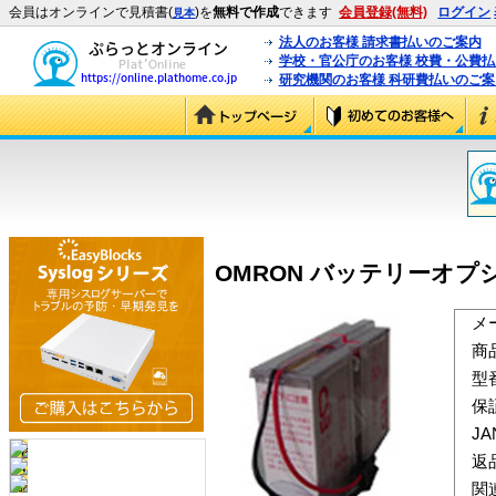
会員はオンラインで見積書(
)を
無料で作成
できます
会員登録(無料)
ログイン
見本
法人のお客様 請求書払いのご案内
学校・官公庁のお客様 校費・公費
研究機関のお客様 科研費払いのご案
OMRON バッテリーオプション
メ
商
型
保
J
返
関