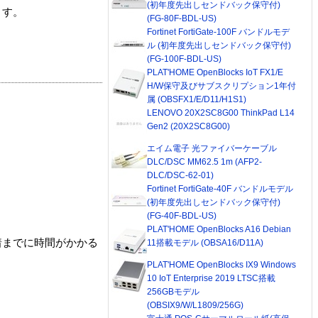
(初年度先出しセンドバック保守付)
ます。
(FG-80F-BDL-US)
Fortinet FortiGate-100F バンドルモデ
ル (初年度先出しセンドバック保守付)
(FG-100F-BDL-US)
PLAT'HOME OpenBlocks IoT FX1/E
H/W保守及びサブスクリプション1年付
属 (OBSFX1/E/D11/H1S1)
LENOVO 20X2SC8G00 ThinkPad L14
Gen2 (20X2SC8G00)
エイム電子 光ファイバーケーブル
DLC/DSC MM62.5 1m (AFP2-
DLC/DSC-62-01)
Fortinet FortiGate-40F バンドルモデル
(初年度先出しセンドバック保守付)
(FG-40F-BDL-US)
PLAT'HOME OpenBlocks A16 Debian
着までに時間がかかる
11搭載モデル (OBSA16/D11A)
PLAT'HOME OpenBlocks IX9 Windows
10 IoT Enterprise 2019 LTSC搭載
256GBモデル
(OBSIX9/W/L1809/256G)