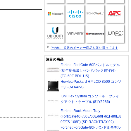
その他、多数のメーカー商品を取り扱ってます
注目の商品
Fortinet FortiGate-60Fバンドルモデル
(初年度先出しセンドバック保守付)
(FG-60F-BDL-US)
Hewlett-Packard HP LCD 8500 コンソ
ール (AF642A)
IBM Flex System コンソール・ブレイ
クアウト・ケーブル (81Y5286)
Fortinet Rack Mount Tray
(FortiGate40F/50E/60E/60F/61F/80E/8
0F/FS-108E) (SP-RACKTRAY-02)
Fortinet FortiGate-80F バンドルモデル