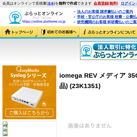
会員はオンラインで見積書(
)を
無料で作成
できます
会員登録(無料)
ログイン
見本
法人のお客様 請求書払いのご案内
学校・官公庁のお客様 校費・公費
研究機関のお客様 科研費払いのご案
iomega REV メディア 3
品) (23K1351)