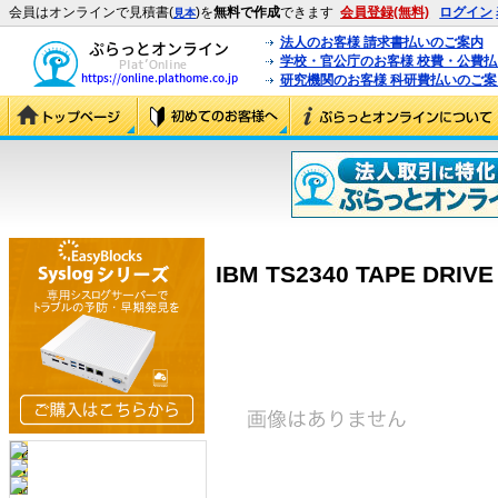
会員はオンラインで見積書(
)を
無料で作成
できます
会員登録(無料)
ログイン
見本
法人のお客様 請求書払いのご案内
学校・官公庁のお客様 校費・公費
研究機関のお客様 科研費払いのご案
IBM TS2340 TAPE DRIVE 