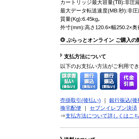
カートリッジ最大容量(TB):非圧縮/圧
最大データ転送速度(MB:秒):非圧縮/
質量(Kg):6.45kg｡
外寸(mm):高さ120.6×幅250.2×奥
ぷらっとオンライン ご購入の
支払方法について
以下のお支払い方法がご利用で
売掛取引(後払い)
｜
銀行振込(後
換宅配便
｜
セブンイレブン決済
⇒
支払方法について詳しくはこ