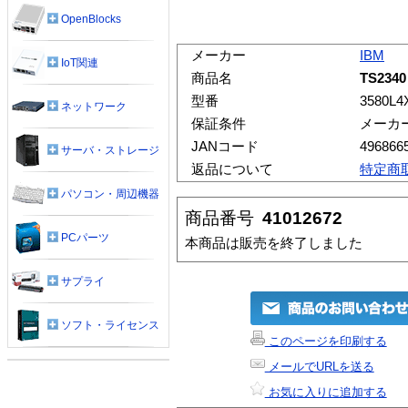
OpenBlocks
メーカー
IBM
IoT関連
商品名
TS2340
型番
3580L4
ネットワーク
保証条件
メーカ
JANコード
496866
サーバ・ストレージ
返品について
特定商
パソコン・周辺機器
商品番号
41012672
PCパーツ
本商品は販売を終了しました
サプライ
ソフト・ライセンス
このページを印刷する
メールでURLを送る
お気に入りに追加する