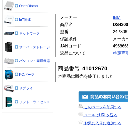
OpenBlocks
メーカー
IBM
IoT関連
商品名
DS43
型番
24P806
ネットワーク
保証条件
メーカ
JANコード
496866
サーバ・ストレージ
返品について
特定商
パソコン・周辺機器
商品番号
41012670
PCパーツ
本商品は販売を終了しました
サプライ
ソフト・ライセンス
このページを印刷する
メールでURLを送る
お気に入りに追加する