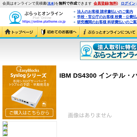
会員はオンラインで見積書(
)を
無料で作成
できます
会員登録(無料)
ログイン
見本
法人のお客様 請求書払いのご案内
学校・官公庁のお客様 校費・公費
研究機関のお客様 科研費払いのご案
IBM DS4300 インテル・パッ