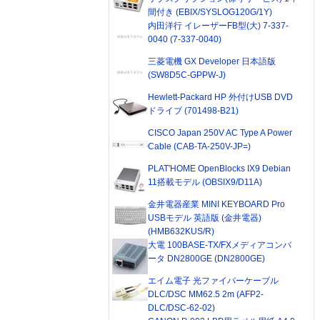
間付き (EBIX/SYSLOG120G/1Y)
内田洋行 イレーザーFB型(大) 7-337-
0040 (7-337-0040)
三菱電機 GX Developer 日本語版
(SW8D5C-GPPW-J)
Hewlett-Packard HP 外付けUSB DVD
ドライブ (701498-B21)
CISCO Japan 250V AC Type A Power
Cable (CAB-TA-250V-JP=)
PLAT'HOME OpenBlocks IX9 Debian
11搭載モデル (OBSIX9/D11A)
金井電器産業 MINI KEYBOARD Pro
USBモデル 英語版 (金井電器)
(HMB632KUS/R)
大電 100BASE-TX/FXメディアコンバ
ータ DN2800GE (DN2800GE)
エイム電子 光ファイバーケーブル
DLC/DSC MM62.5 2m (AFP2-
DLC/DSC-62-02)