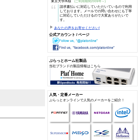
東京大学/K様
(ご利用期間2009年～)
“
請求書払いに対応していただいているので利用
しております。メールでの問い合わせにも丁寧
に対応していただけるので大変ありがたいで
す。
あなたの声をお寄せください!
公式アカウント / ページ
ぷらっとホーム社製品
当社ブランドの製品情報はこちら
人気・定番メーカー
ぷらっとオンラインで人気のメーカーをご紹介！