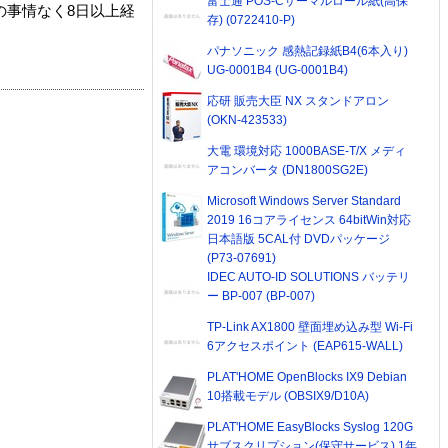
富士通 POS-Cサーマルロール紙(高保
の事情なく8日以上経
存) (0722410-P)
パナソニック 感熱記録紙B4(6本入り)
UG-0001B4 (UG-0001B4)
応研 販売大臣 NX スタンドアロン
(OKN-423533)
大電 環境対応 1000BASE-T/X メディ
アコンバータ (DN1800SG2E)
Microsoft Windows Server Standard
2019 16コアライセンス 64bitWin対応
日本語版 5CAL付 DVDパッケージ
(P73-07691)
IDEC AUTO-ID SOLUTIONS バッテリ
ー BP-007 (BP-007)
TP-Link AX1800 壁面埋め込み型 Wi-Fi
6アクセスポイント (EAP615-WALL)
PLAT'HOME OpenBlocks IX9 Debian
10搭載モデル (OBSIX9/D10A)
PLAT'HOME EasyBlocks Syslog 120G
サブスクリプション(保守サービス) 1年