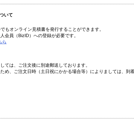
ついて
つでもオンライン見積書を発行することができます。
会員（BizID）への登録が必要です。
ちら
ましては、ご注文後に別途郵送しております。
のため、ご注文日時（土日祝にかかる場合等）によりましては、到