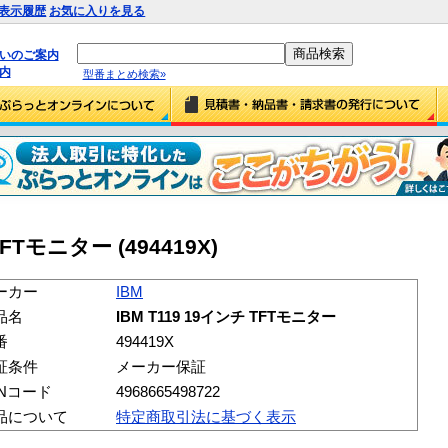
表示履歴
お気に入りを見る
払いのご案内
内
型番まとめ検索»
TFTモニター (494419X)
ーカー
IBM
品名
IBM T119 19インチ TFTモニター
番
494419X
証条件
メーカー保証
ANコード
4968665498722
品について
特定商取引法に基づく表示