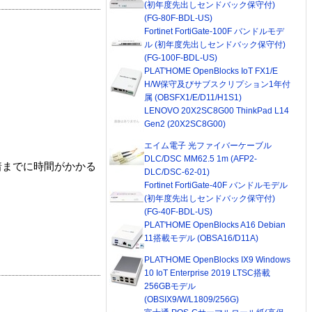
(初年度先出しセンドバック保守付)
(FG-80F-BDL-US)
Fortinet FortiGate-100F バンドルモデ
ル (初年度先出しセンドバック保守付)
(FG-100F-BDL-US)
PLAT'HOME OpenBlocks IoT FX1/E
H/W保守及びサブスクリプション1年付
属 (OBSFX1/E/D11/H1S1)
LENOVO 20X2SC8G00 ThinkPad L14
Gen2 (20X2SC8G00)
エイム電子 光ファイバーケーブル
DLC/DSC MM62.5 1m (AFP2-
着までに時間がかかる
DLC/DSC-62-01)
Fortinet FortiGate-40F バンドルモデル
(初年度先出しセンドバック保守付)
(FG-40F-BDL-US)
PLAT'HOME OpenBlocks A16 Debian
11搭載モデル (OBSA16/D11A)
PLAT'HOME OpenBlocks IX9 Windows
10 IoT Enterprise 2019 LTSC搭載
256GBモデル
(OBSIX9/W/L1809/256G)