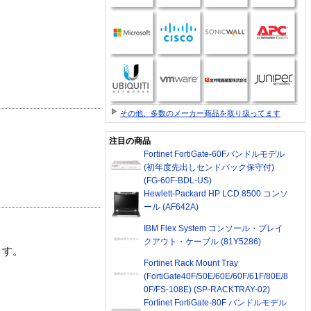
その他、多数のメーカー商品を取り扱ってます
注目の商品
Fortinet FortiGate-60Fバンドルモデル
(初年度先出しセンドバック保守付)
(FG-60F-BDL-US)
Hewlett-Packard HP LCD 8500 コンソ
ール (AF642A)
IBM Flex System コンソール・ブレイ
クアウト・ケーブル (81Y5286)
ます。
Fortinet Rack Mount Tray
(FortiGate40F/50E/60E/60F/61F/80E/8
0F/FS-108E) (SP-RACKTRAY-02)
Fortinet FortiGate-80F バンドルモデル