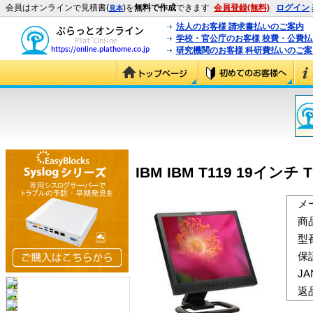
会員はオンラインで見積書(
)を
無料で作成
できます
会員登録(無料)
ログイン
見本
法人のお客様 請求書払いのご案内
学校・官公庁のお客様 校費・公費
研究機関のお客様 科研費払いのご案
IBM IBM T119 19インチ 
メ
商
型
保
J
返