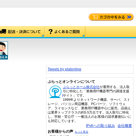
Tweets by platonline
ぷらっとオンラインについて
ぷらっとホーム株式会社
が運用する、法人取
引に特化した「業務用IT機器専門の調達支援
サイト」です。
1999年よりネットワーク機器、サーバ、スト
レージ、パソコン周辺機器、PCパーツ、ソフトウェ
ア、ライセンスなど、業務用IT機器中心に販売。品揃え
は業界トップクラスの約5.5万点です。法人取引に特化
し、学校・官公庁・一般法人のお客様の請求書後払いに
も対応しています。
IPv6への取り組み
会社概要
お客様からの声
もっと見る