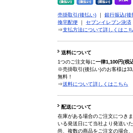
売掛取引(後払い)
｜
銀行振込(後
換宅配便
｜
セブンイレブン決済
⇒
支払方法について詳しくはこ
送料について
1つのご注文毎に
一律1,100円(税
※売掛取引(後払い)のお客様は33
無料！
⇒
送料について詳しくはこちら
配送について
在庫がある場合のご注文につき
いる発送日にて当社より発送い
尚、複数の商品をご注文の場合