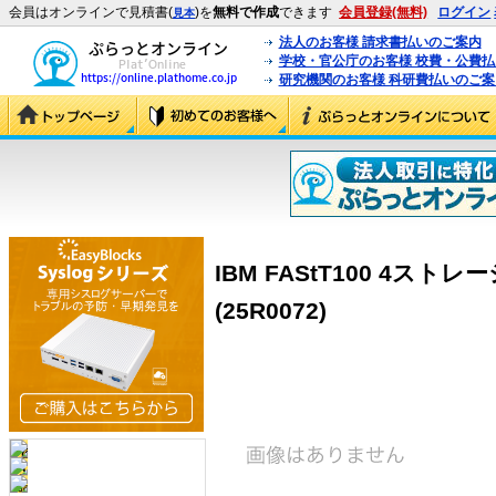
会員はオンラインで見積書(
)を
無料で作成
できます
会員登録(無料)
ログイン
見本
法人のお客様 請求書払いのご案内
学校・官公庁のお客様 校費・公費
研究機関のお客様 科研費払いのご案
IBM FAStT100 4ス
(25R0072)