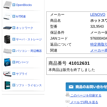
OpenBlocks
メーカー
LENOVO
IoT関連
商品名
ホットスワッ
型番
32L9543
ネットワーク
保証条件
メーカー
JANコード
97600043
サーバ・ストレージ
返品について
特定商取
関連
メーカー
パソコン・周辺機器
商品番号
41012631
PCパーツ
本商品は販売を終了しました
サプライ
ソフト・ライセンス
このページを印刷する
メールでURLを送る