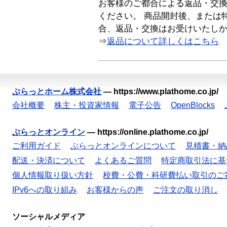
お客様のご都合による返品・交
ください。 商品開封後、または
合、返品・交換はお受けいたし
⇒
返品について詳しくはこちら
ぷらっとホーム株式会社
—
https://www.plathome.co.jp/
会社概要
株主・投資家情報
電子公告
OpenBlocks
ぷらっとオンライン
—
https://online.plathome.co.jp/
ご利用ガイド
ぷらっとオンラインについて
見積書・納
配送・決済について
よくあるご質問
特定商取引法に基
個人情報取り扱い方針
校費・公費・科研費払い取引のご
IPv6への取り組み
お客様からの声
ご注文の取り消し
ソーシャルメディア