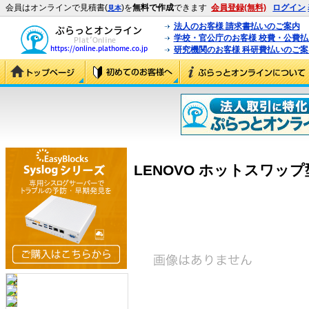
会員はオンラインで見積書(
)を
無料で作成
できます
会員登録(無料)
ログイン
見本
法人のお客様 請求書払いのご案内
学校・官公庁のお客様 校費・公費
研究機関のお客様 科研費払いのご案
LENOVO ホットスワップ型HD