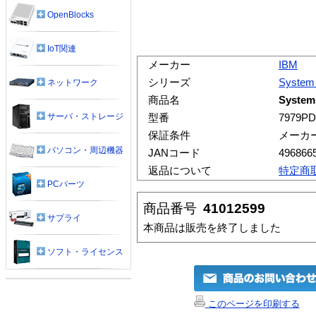
OpenBlocks
IoT関連
メーカー
IBM
シリーズ
System
ネットワーク
商品名
System
サーバ・ストレージ
型番
7979P
保証条件
メーカ
パソコン・周辺機器
JANコード
496866
返品について
特定商
PCパーツ
商品番号
41012599
サプライ
本商品は販売を終了しました
ソフト・ライセンス
このページを印刷する