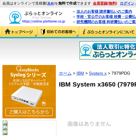
会員はオンラインで見積書(
)を
無料で作成
できます
会員登録(無料)
ログイン
見本
法人のお客様 請求書払いのご案内
学校・官公庁のお客様 校費・公費
研究機関のお客様 科研費払いのご案
ホーム
>
IBM
>
System x
> 7979PDG
IBM System x3650 (7979