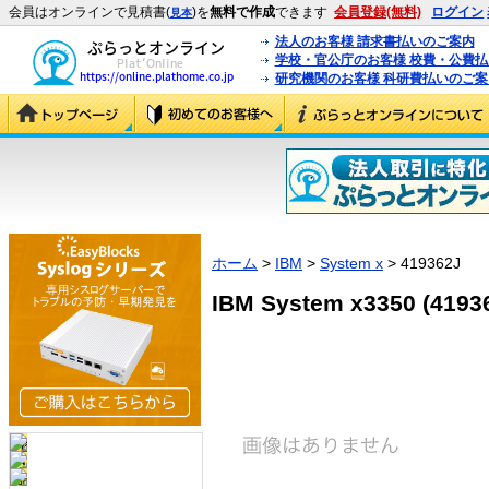
会員はオンラインで見積書(
)を
無料で作成
できます
会員登録(無料)
ログイン
見本
法人のお客様 請求書払いのご案内
学校・官公庁のお客様 校費・公費
研究機関のお客様 科研費払いのご案
ホーム
>
IBM
>
System x
> 419362J
IBM System x3350 (4193