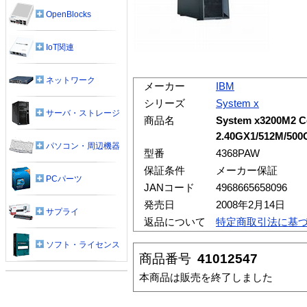
OpenBlocks
IoT関連
ネットワーク
メーカー
IBM
シリーズ
System x
サーバ・ストレージ
商品名
System x3200M2 C
2.40GX1/512M/50
パソコン・周辺機器
型番
4368PAW
保証条件
メーカー保証
PCパーツ
JANコード
4968665658096
発売日
2008年2月14日
サプライ
返品について
特定商取引法に基
ソフト・ライセンス
商品番号
41012547
本商品は販売を終了しました