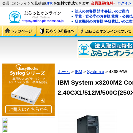
会員はオンラインで見積書(
)を
無料で作成
できます
会員登録(無料)
ログイン
見本
法人のお客様 請求書払いのご案内
学校・官公庁のお客様 校費・公費
研究機関のお客様 科研費払いのご案
ホーム
>
IBM
>
System x
> 4368PAW
IBM System x3200M2 Co
2.40GX1/512M/500G(25