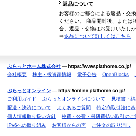
返品について
お客様のご都合による返品・交
ください。 商品開封後、または
合、返品・交換はお受けいたし
⇒
返品について詳しくはこちら
ぷらっとホーム株式会社
—
https://www.plathome.co.jp/
会社概要
株主・投資家情報
電子公告
OpenBlocks
ぷらっとオンライン
—
https://online.plathome.co.jp/
ご利用ガイド
ぷらっとオンラインについて
見積書・納
配送・決済について
よくあるご質問
特定商取引法に基
個人情報取り扱い方針
校費・公費・科研費払い取引のご
IPv6への取り組み
お客様からの声
ご注文の取り消し