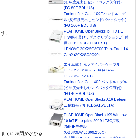
(初年度先出しセンドバック保守付)
(FG-80F-BDL-US)
Fortinet FortiGate-100F バンドルモデ
ル (初年度先出しセンドバック保守付)
(FG-100F-BDL-US)
PLAT'HOME OpenBlocks IoT FX1/E
ます。
H/W保守及びサブスクリプション1年付
属 (OBSFX1/E/D11/H1S1)
LENOVO 20X2SC8G00 ThinkPad L14
Gen2 (20X2SC8G00)
エイム電子 光ファイバーケーブル
DLC/DSC MM62.5 1m (AFP2-
DLC/DSC-62-01)
Fortinet FortiGate-40F バンドルモデル
(初年度先出しセンドバック保守付)
(FG-40F-BDL-US)
PLAT'HOME OpenBlocks A16 Debian
11搭載モデル (OBSA16/D11A)
PLAT'HOME OpenBlocks IX9 Windows
10 IoT Enterprise 2019 LTSC搭載
256GBモデル
(OBSIX9/W/L1809/256G)
着までに時間がかかる