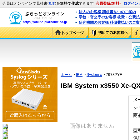
会員はオンラインで見積書(
)を
無料で作成
できます
会員登録(無料)
ログイン
見本
法人のお客様 請求書払いのご案内
学校・官公庁のお客様 校費・公費
研究機関のお客様 科研費払いのご案
ホーム
>
IBM
>
System x
> 7978PYF
IBM System x3550 Xe-QX
メ
シ
商
型
保