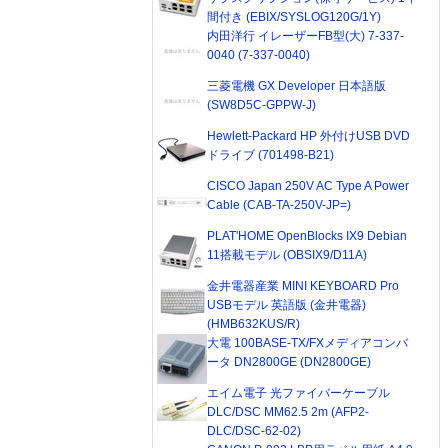
間付き (EBIX/SYSLOG120G/1Y)
内田洋行 イレーザーFB型(大) 7-337-
0040 (7-337-0040)
三菱電機 GX Developer 日本語版
(SW8D5C-GPPW-J)
Hewlett-Packard HP 外付けUSB DVD
ドライブ (701498-B21)
CISCO Japan 250V AC Type A Power
Cable (CAB-TA-250V-JP=)
PLAT'HOME OpenBlocks IX9 Debian
11搭載モデル (OBSIX9/D11A)
金井電器産業 MINI KEYBOARD Pro
USBモデル 英語版 (金井電器)
(HMB632KUS/R)
大電 100BASE-TX/FXメディアコンバ
ータ DN2800GE (DN2800GE)
エイム電子 光ファイバーケーブル
DLC/DSC MM62.5 2m (AFP2-
DLC/DSC-62-02)