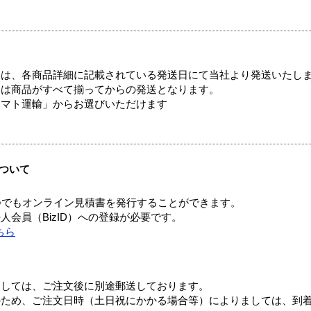
ては、各商品詳細に記載されている発送日にて当社より発送いたし
送は商品がすべて揃ってからの発送となります。
ヤマト運輸」からお選びいただけます
ついて
つでもオンライン見積書を発行することができます。
会員（BizID）への登録が必要です。
ちら
ましては、ご注文後に別途郵送しております。
のため、ご注文日時（土日祝にかかる場合等）によりましては、到