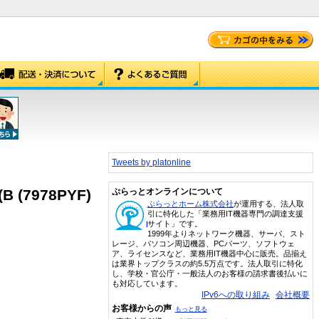
Tweets by platonline
(B (7978PYF)
ぷらっとオンラインについて
ぷらっとホーム株式会社
が運用する、法人取
引に特化した「業務用IT機器専門の調達支援
サイト」です。
1999年よりネットワーク機器、サーバ、スト
レージ、パソコン周辺機器、PCパーツ、ソフトウェ
ア、ライセンスなど、業務用IT機器中心に販売。品揃え
は業界トップクラスの約5.5万点です。法人取引に特化
し、学校・官公庁・一般法人のお客様の請求書後払いに
も対応しています。
IPv6への取り組み
会社概要
お客様からの声
もっと見る