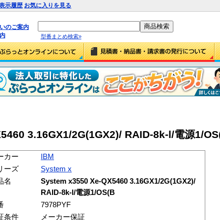
表示履歴
お気に入りを見る
払いのご案内
内
型番まとめ検索»
5460 3.16GX1/2G(1GX2)/ RAID-8k-l/電源1/OS
ーカー
IBM
リーズ
System x
品名
System x3550 Xe-QX5460 3.16GX1/2G(1GX2)/
RAID-8k-l/電源1/OS(B
番
7978PYF
証条件
メーカー保証