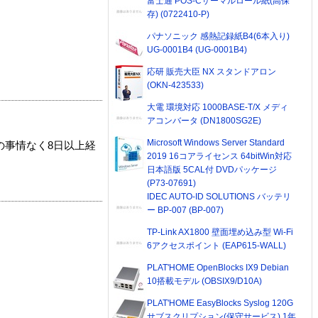
富士通 POS-Cサーマルロール紙(高保
存) (0722410-P)
パナソニック 感熱記録紙B4(6本入り)
UG-0001B4 (UG-0001B4)
応研 販売大臣 NX スタンドアロン
(OKN-423533)
大電 環境対応 1000BASE-T/X メディ
アコンバータ (DN1800SG2E)
Microsoft Windows Server Standard
の事情なく8日以上経
2019 16コアライセンス 64bitWin対応
日本語版 5CAL付 DVDパッケージ
(P73-07691)
IDEC AUTO-ID SOLUTIONS バッテリ
ー BP-007 (BP-007)
TP-Link AX1800 壁面埋め込み型 Wi-Fi
6アクセスポイント (EAP615-WALL)
PLAT'HOME OpenBlocks IX9 Debian
10搭載モデル (OBSIX9/D10A)
PLAT'HOME EasyBlocks Syslog 120G
サブスクリプション(保守サービス) 1年