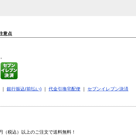
注意点
す。
｜
銀行振込(前払い)
｜
代金引換宅配便
｜
セブンイレブン決済
00円（税込）以上のご注文で送料無料！