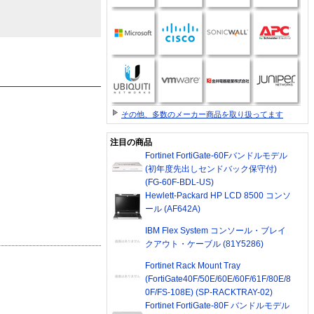
その他、多数のメーカー商品を取り扱ってます
注目の商品
Fortinet FortiGate-60Fバンドルモデル
(初年度先出しセンドバック保守付)
(FG-60F-BDL-US)
Hewlett-Packard HP LCD 8500 コンソ
ール (AF642A)
IBM Flex System コンソール・ブレイ
クアウト・ケーブル (81Y5286)
Fortinet Rack Mount Tray
(FortiGate40F/50E/60E/60F/61F/80E/8
0F/FS-108E) (SP-RACKTRAY-02)
Fortinet FortiGate-80F バンドルモデル