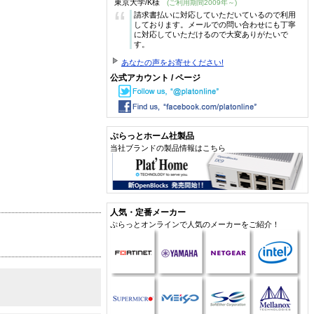
東京大学/K様
(ご利用期間2009年～)
“
請求書払いに対応していただいているので利用
しております。メールでの問い合わせにも丁寧
に対応していただけるので大変ありがたいで
す。
あなたの声をお寄せください!
公式アカウント / ページ
ぷらっとホーム社製品
当社ブランドの製品情報はこちら
人気・定番メーカー
ぷらっとオンラインで人気のメーカーをご紹介！