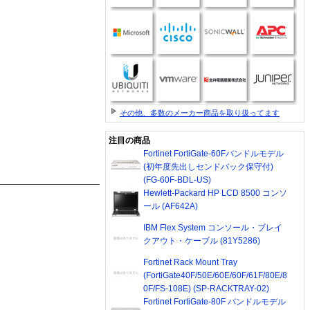
その他、多数のメーカー商品を取り扱ってます
注目の商品
Fortinet FortiGate-60Fバンドルモデル
(初年度先出しセンドバック保守付)
(FG-60F-BDL-US)
Hewlett-Packard HP LCD 8500 コンソ
ール (AF642A)
IBM Flex System コンソール・ブレイ
クアウト・ケーブル (81Y5286)
Fortinet Rack Mount Tray
(FortiGate40F/50E/60E/60F/61F/80E/8
0F/FS-108E) (SP-RACKTRAY-02)
Fortinet FortiGate-80F バンドルモデル