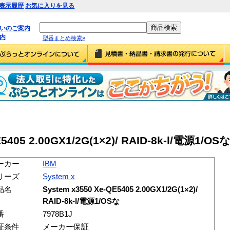
表示履歴
お気に入りを見る
払いのご案内
内
型番まとめ検索»
5405 2.00GX1/2G(1×2)/ RAID-8k-l/電源1/OSな
ーカー
IBM
リーズ
System x
品名
System x3550 Xe-QE5405 2.00GX1/2G(1×2)/
RAID-8k-l/電源1/OSな
番
7978B1J
証条件
メーカー保証