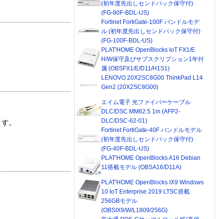
(初年度先出しセンドバック保守付)
(FG-80F-BDL-US)
Fortinet FortiGate-100F バンドルモデ
ル (初年度先出しセンドバック保守付)
(FG-100F-BDL-US)
PLAT'HOME OpenBlocks IoT FX1/E
H/W保守及びサブスクリプション1年付
属 (OBSFX1/E/D11/H1S1)
LENOVO 20X2SC8G00 ThinkPad L14
Gen2 (20X2SC8G00)
エイム電子 光ファイバーケーブル
DLC/DSC MM62.5 1m (AFP2-
DLC/DSC-62-01)
ます。
Fortinet FortiGate-40F バンドルモデル
(初年度先出しセンドバック保守付)
(FG-40F-BDL-US)
PLAT'HOME OpenBlocks A16 Debian
11搭載モデル (OBSA16/D11A)
PLAT'HOME OpenBlocks IX9 Windows
10 IoT Enterprise 2019 LTSC搭載
256GBモデル
(OBSIX9/W/L1809/256G)