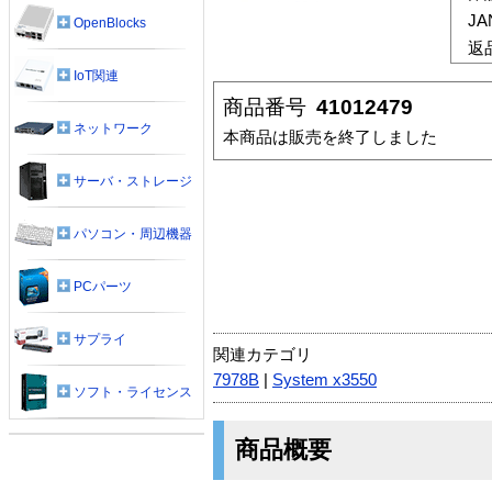
J
OpenBlocks
返
IoT関連
商品番号
41012479
ネットワーク
本商品は販売を終了しました
サーバ・ストレージ
パソコン・周辺機器
PCパーツ
サプライ
関連カテゴリ
7978B
|
System x3550
ソフト・ライセンス
商品概要