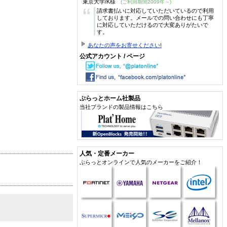
東京大学/K様
(ご利用期間2009年～)
“
請求書払いに対応していただいているので利用
しております。メールでの問い合わせにも丁寧
に対応していただけるので大変ありがたいで
す。
あなたの声をお寄せください!
公式アカウント / ページ
ぷらっとホーム社製品
当社ブランドの製品情報はこちら
人気・定番メーカー
ぷらっとオンラインで人気のメーカーをご紹介！