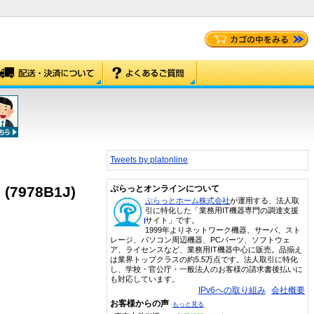
Tweets by platonline
 (7978B1J)
ぷらっとオンラインについて
ぷらっとホーム株式会社
が運用する、法人取
引に特化した「業務用IT機器専門の調達支援
サイト」です。
1999年よりネットワーク機器、サーバ、スト
レージ、パソコン周辺機器、PCパーツ、ソフトウェ
ア、ライセンスなど、業務用IT機器中心に販売。品揃え
は業界トップクラスの約5.5万点です。法人取引に特化
し、学校・官公庁・一般法人のお客様の請求書後払いに
も対応しています。
IPv6への取り組み
会社概要
お客様からの声
もっと見る