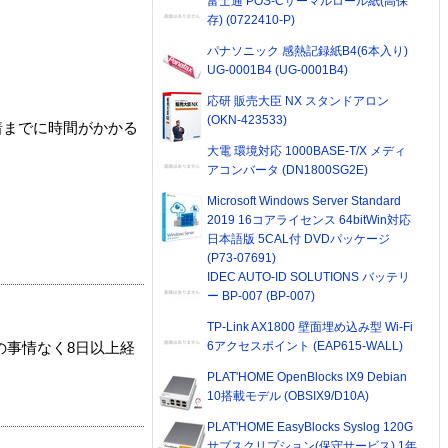
富士通 POS-Cサーマルロール紙(高保
存) (0722410-P)
パナソニック 感熱記録紙B4(6本入り)
UG-0001B4 (UG-0001B4)
応研 販売大臣 NX スタンドアロン
(OKN-423533)
着までに時間がかかる
大電 環境対応 1000BASE-T/X メディ
アコンバータ (DN1800SG2E)
Microsoft Windows Server Standard
2019 16コアライセンス 64bitWin対応
日本語版 5CAL付 DVDパッケージ
(P73-07691)
IDEC AUTO-ID SOLUTIONS バッテリ
ー BP-007 (BP-007)
TP-Link AX1800 壁面埋め込み型 Wi-Fi
6アクセスポイント (EAP615-WALL)
の事情なく8日以上経
PLAT'HOME OpenBlocks IX9 Debian
10搭載モデル (OBSIX9/D10A)
PLAT'HOME EasyBlocks Syslog 120G
サブスクリプション(保守サービス) 1年