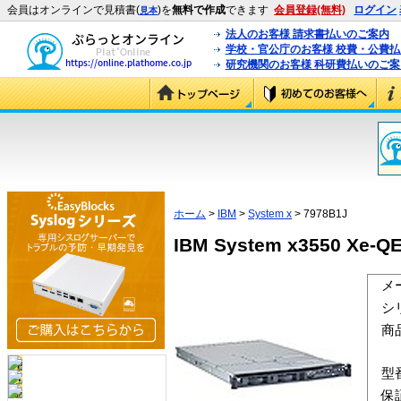
会員はオンラインで見積書(
)を
無料で作成
できます
会員登録(無料)
ログイン
見本
法人のお客様 請求書払いのご案内
学校・官公庁のお客様 校費・公費
研究機関のお客様 科研費払いのご案
ホーム
>
IBM
>
System x
> 7978B1J
IBM System x3550 Xe-QE
メ
シ
商
型
保