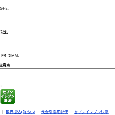
GHz｡
8倍速｡
 FB-DIMM｡
注意点
す。
｜
銀行振込(前払い)
｜
代金引換宅配便
｜
セブンイレブン決済