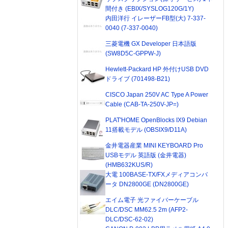
間付き (EBIX/SYSLOG120G/1Y)
内田洋行 イレーザーFB型(大) 7-337-
0040 (7-337-0040)
三菱電機 GX Developer 日本語版
(SW8D5C-GPPW-J)
Hewlett-Packard HP 外付けUSB DVD
ドライブ (701498-B21)
CISCO Japan 250V AC Type A Power
Cable (CAB-TA-250V-JP=)
PLAT'HOME OpenBlocks IX9 Debian
11搭載モデル (OBSIX9/D11A)
金井電器産業 MINI KEYBOARD Pro
USBモデル 英語版 (金井電器)
(HMB632KUS/R)
大電 100BASE-TX/FXメディアコンバ
ータ DN2800GE (DN2800GE)
エイム電子 光ファイバーケーブル
DLC/DSC MM62.5 2m (AFP2-
DLC/DSC-62-02)