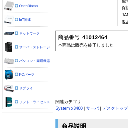
型
OpenBlocks
保
J
IoT関連
返
ネットワーク
商品番号
41012464
本商品は販売を終了しました
サーバ・ストレージ
パソコン・周辺機器
PCパーツ
サプライ
関連カテゴリ
ソフト・ライセンス
System x3400
|
サーバ
|
デスクトップ
商品説明