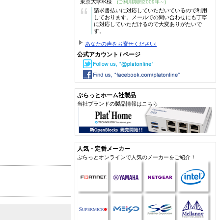
東京大学/K様
(ご利用期間2009年～)
“
請求書払いに対応していただいているので利用
しております。メールでの問い合わせにも丁寧
に対応していただけるので大変ありがたいで
す。
あなたの声をお寄せください!
公式アカウント / ページ
ぷらっとホーム社製品
当社ブランドの製品情報はこちら
人気・定番メーカー
ぷらっとオンラインで人気のメーカーをご紹介！