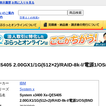
表示履歴
お気に入りを見る
払いのご案内
内
型番まとめ検索»
E5405 2.00GX1/1G(512×2)/RAID-8k-l/電源1/O
ーカー
IBM
リーズ
System x
品名
System x3400 Xe-QE5405
2.00GX1/1G(512×2)/RAID-8k-l/電源1/OS(BND