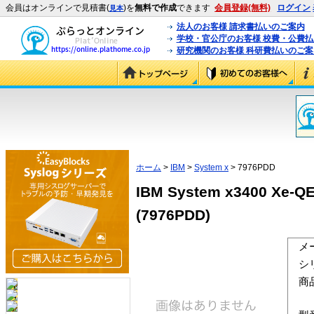
会員はオンラインで見積書(
)を
無料で作成
できます
会員登録(無料)
ログイン
見本
法人のお客様 請求書払いのご案内
学校・官公庁のお客様 校費・公費
研究機関のお客様 科研費払いのご案
ホーム
>
IBM
>
System x
> 7976PDD
IBM System x3400 Xe-Q
(7976PDD)
メ
シ
商