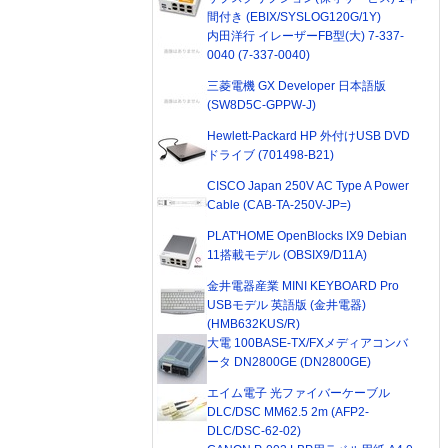
間付き (EBIX/SYSLOG120G/1Y)
内田洋行 イレーザーFB型(大) 7-337-
0040 (7-337-0040)
三菱電機 GX Developer 日本語版
(SW8D5C-GPPW-J)
Hewlett-Packard HP 外付けUSB DVD
ドライブ (701498-B21)
CISCO Japan 250V AC Type A Power
Cable (CAB-TA-250V-JP=)
PLAT'HOME OpenBlocks IX9 Debian
11搭載モデル (OBSIX9/D11A)
金井電器産業 MINI KEYBOARD Pro
USBモデル 英語版 (金井電器)
(HMB632KUS/R)
大電 100BASE-TX/FXメディアコンバ
ータ DN2800GE (DN2800GE)
エイム電子 光ファイバーケーブル
DLC/DSC MM62.5 2m (AFP2-
DLC/DSC-62-02)