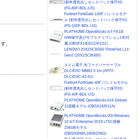
(初年度先出しセンドバック保守付)
(FG-80F-BDL-US)
Fortinet FortiGate-100F バンドルモデ
ル (初年度先出しセンドバック保守付)
(FG-100F-BDL-US)
PLAT'HOME OpenBlocks IoT FX1/E
H/W保守及びサブスクリプション1年付
属 (OBSFX1/E/D11/H1S1)
ます。
LENOVO 20X2SC8G00 ThinkPad L14
Gen2 (20X2SC8G00)
エイム電子 光ファイバーケーブル
DLC/DSC MM62.5 1m (AFP2-
DLC/DSC-62-01)
Fortinet FortiGate-40F バンドルモデル
(初年度先出しセンドバック保守付)
(FG-40F-BDL-US)
PLAT'HOME OpenBlocks A16 Debian
11搭載モデル (OBSA16/D11A)
PLAT'HOME OpenBlocks IX9 Windows
10 IoT Enterprise 2019 LTSC搭載
256GBモデル
(OBSIX9/W/L1809/256G)