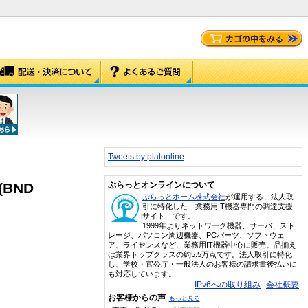
Tweets by platonline
S(BND
ぷらっとオンラインについて
ぷらっとホーム株式会社
が運用する、法人取
引に特化した「業務用IT機器専門の調達支援
サイト」です。
1999年よりネットワーク機器、サーバ、スト
レージ、パソコン周辺機器、PCパーツ、ソフトウェ
ア、ライセンスなど、業務用IT機器中心に販売。品揃え
は業界トップクラスの約5.5万点です。法人取引に特化
し、学校・官公庁・一般法人のお客様の請求書後払いに
も対応しています。
IPv6への取り組み
会社概要
お客様からの声
もっと見る