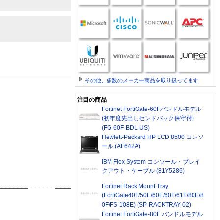
その他、多数のメーカー商品を取り扱ってます
注目の商品
Fortinet FortiGate-60Fバンドルモデル
(初年度先出しセンドバック保守付)
(FG-60F-BDL-US)
Hewlett-Packard HP LCD 8500 コンソ
ール (AF642A)
IBM Flex System コンソール・ブレイ
クアウト・ケーブル (81Y5286)
Fortinet Rack Mount Tray
(FortiGate40F/50E/60E/60F/61F/80E/8
0F/FS-108E) (SP-RACKTRAY-02)
Fortinet FortiGate-80F バンドルモデル