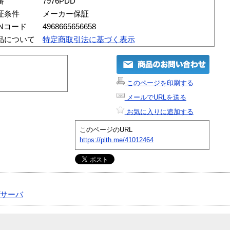
番
7976PDD
証条件
メーカー保証
ANコード
4968665656658
品について
特定商取引法に基づく表示
このページを印刷する
メールでURLを送る
お気に入りに追加する
このページのURL
https://plth.me/41012464
サーバ