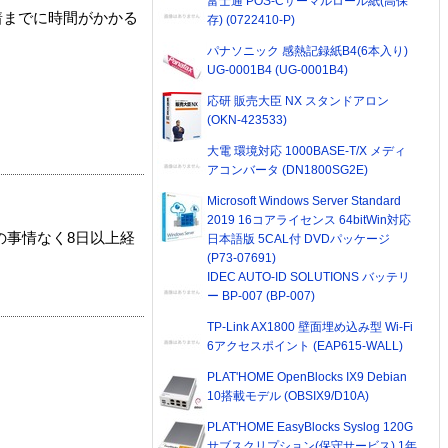
富士通 POS-Cサーマルロール紙(高保
着までに時間がかかる
存) (0722410-P)
パナソニック 感熱記録紙B4(6本入り)
UG-0001B4 (UG-0001B4)
応研 販売大臣 NX スタンドアロン
(OKN-423533)
大電 環境対応 1000BASE-T/X メディ
アコンバータ (DN1800SG2E)
Microsoft Windows Server Standard
2019 16コアライセンス 64bitWin対応
の事情なく8日以上経
日本語版 5CAL付 DVDパッケージ
(P73-07691)
IDEC AUTO-ID SOLUTIONS バッテリ
ー BP-007 (BP-007)
TP-Link AX1800 壁面埋め込み型 Wi-Fi
6アクセスポイント (EAP615-WALL)
PLAT'HOME OpenBlocks IX9 Debian
10搭載モデル (OBSIX9/D10A)
PLAT'HOME EasyBlocks Syslog 120G
サブスクリプション(保守サービス) 1年