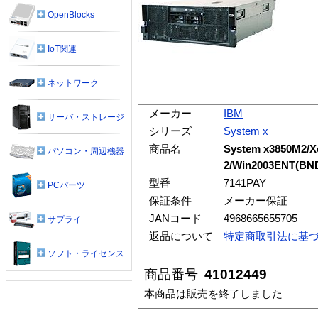
OpenBlocks
IoT関連
ネットワーク
メーカー
IBM
サーバ・ストレージ
シリーズ
System x
商品名
System x3850M2/
パソコン・周辺機器
2/Win2003ENT(BN
型番
7141PAY
PCパーツ
保証条件
メーカー保証
JANコード
4968665655705
サプライ
返品について
特定商取引法に基
ソフト・ライセンス
商品番号
41012449
本商品は販売を終了しました