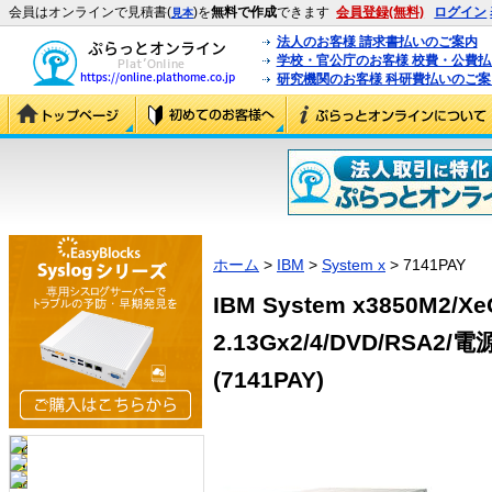
会員はオンラインで見積書(
)を
無料で作成
できます
会員登録(無料)
ログイン
見本
法人のお客様 請求書払いのご案内
学校・官公庁のお客様 校費・公費
研究機関のお客様 科研費払いのご案
ホーム
>
IBM
>
System x
> 7141PAY
IBM System x3850M2/X
2.13Gx2/4/DVD/RSA2/電
(7141PAY)