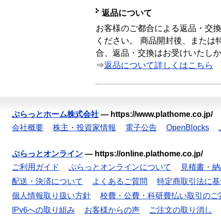
返品について
お客様のご都合による返品・交
ください。 商品開封後、または
合、返品・交換はお受けいたし
⇒
返品について詳しくはこちら
ぷらっとホーム株式会社
—
https://www.plathome.co.jp/
会社概要
株主・投資家情報
電子公告
OpenBlocks
ぷらっとオンライン
—
https://online.plathome.co.jp/
ご利用ガイド
ぷらっとオンラインについて
見積書・納
配送・決済について
よくあるご質問
特定商取引法に基
個人情報取り扱い方針
校費・公費・科研費払い取引のご
IPv6への取り組み
お客様からの声
ご注文の取り消し