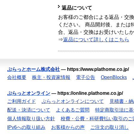
返品について
お客様のご都合による返品・交
ください。 商品開封後、または
合、返品・交換はお受けいたし
⇒
返品について詳しくはこちら
ぷらっとホーム株式会社
—
https://www.plathome.co.jp/
会社概要
株主・投資家情報
電子公告
OpenBlocks
ぷらっとオンライン
—
https://online.plathome.co.jp/
ご利用ガイド
ぷらっとオンラインについて
見積書・納
配送・決済について
よくあるご質問
特定商取引法に基
個人情報取り扱い方針
校費・公費・科研費払い取引のご
IPv6への取り組み
お客様からの声
ご注文の取り消し