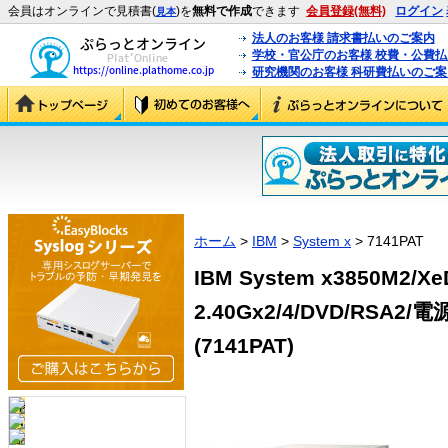
会員はオンラインで見積書(
)を
無料で作成
できます
会員登録(無料)
ログイン
見本
法人のお客様 請求書払いのご案内
学校・官公庁のお客様 校費・公費
研究機関のお客様 科研費払いのご案
ホーム
>
IBM
>
System x
> 7141PAT
IBM System x3850M2/Xe
2.40Gx2/4/DVD/RSA2/電
(7141PAT)