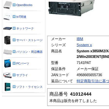
OpenBlocks
IoT関連
ネットワーク
メーカー
IBM
サーバ・ストレージ
シリーズ
System x
商品名
System x3850M2/
パソコン・周辺機器
2/Win2003ENT(BN
型番
7141PAT
PCパーツ
保証条件
メーカー保証
JANコード
4968665655736
サプライ
返品について
特定商取引法に基
ソフト・ライセンス
商品番号
41012444
本商品は販売を終了しました