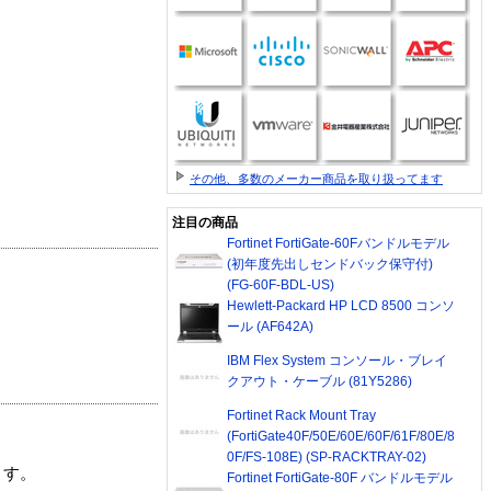
その他、多数のメーカー商品を取り扱ってます
注目の商品
Fortinet FortiGate-60Fバンドルモデル
(初年度先出しセンドバック保守付)
(FG-60F-BDL-US)
Hewlett-Packard HP LCD 8500 コンソ
ール (AF642A)
IBM Flex System コンソール・ブレイ
クアウト・ケーブル (81Y5286)
Fortinet Rack Mount Tray
(FortiGate40F/50E/60E/60F/61F/80E/8
0F/FS-108E) (SP-RACKTRAY-02)
ます。
Fortinet FortiGate-80F バンドルモデル