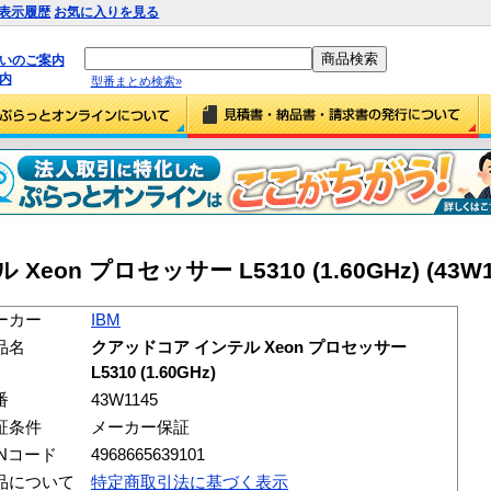
表示履歴
お気に入りを見る
払いのご案内
内
型番まとめ検索»
eon プロセッサー L5310 (1.60GHz) (43W1
ーカー
IBM
品名
クアッドコア インテル Xeon プロセッサー
L5310 (1.60GHz)
番
43W1145
証条件
メーカー保証
ANコード
4968665639101
品について
特定商取引法に基づく表示