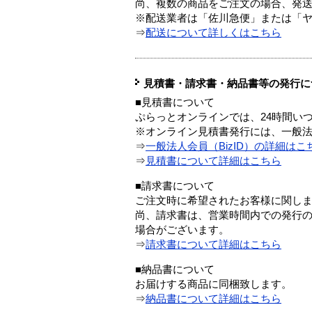
尚、複数の商品をご注文の場合、発
※配送業者は「佐川急便」または「
⇒
配送について詳しくはこちら
見積書・請求書・納品書等の発行に
■見積書について
ぷらっとオンラインでは、24時間い
※オンライン見積書発行には、一般法人
⇒
一般法人会員（BizID）の詳細はこ
⇒
見積書について詳細はこちら
■請求書について
ご注文時に希望されたお客様に関し
尚、請求書は、営業時間内での発行
場合がございます。
⇒
請求書について詳細はこちら
■納品書について
お届けする商品に同梱致します。
⇒
納品書について詳細はこちら