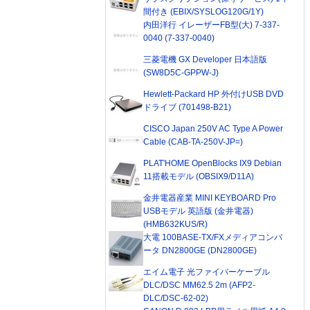
間付き (EBIX/SYSLOG120G/1Y)
内田洋行 イレーザーFB型(大) 7-337-
0040 (7-337-0040)
三菱電機 GX Developer 日本語版
(SW8D5C-GPPW-J)
Hewlett-Packard HP 外付けUSB DVD
ドライブ (701498-B21)
CISCO Japan 250V AC Type A Power
Cable (CAB-TA-250V-JP=)
PLAT'HOME OpenBlocks IX9 Debian
11搭載モデル (OBSIX9/D11A)
金井電器産業 MINI KEYBOARD Pro
USBモデル 英語版 (金井電器)
(HMB632KUS/R)
大電 100BASE-TX/FXメディアコンバ
ータ DN2800GE (DN2800GE)
エイム電子 光ファイバーケーブル
DLC/DSC MM62.5 2m (AFP2-
DLC/DSC-62-02)