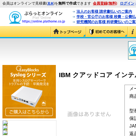
会員はオンラインで見積書(
)を
無料で作成
できます
会員登録(無料)
ログイン
見本
法人のお客様 請求書払いのご案内
学校・官公庁のお客様 校費・公費
研究機関のお客様 科研費払いのご案
IBM クアッドコア インテル X
メ
商
型
保
J
返