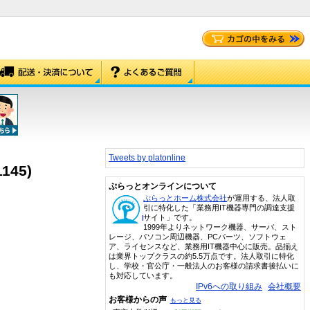
Tweets by platonline
145)
ぷらっとオンラインについて
ぷらっとホーム株式会社
が運用する、法人取
引に特化した「業務用IT機器専門の調達支援
サイト」です。
1999年よりネットワーク機器、サーバ、スト
レージ、パソコン周辺機器、PCパーツ、ソフトウェ
ア、ライセンスなど、業務用IT機器中心に販売。品揃え
は業界トップクラスの約5.5万点です。法人取引に特化
し、学校・官公庁・一般法人のお客様の請求書後払いに
も対応しています。
IPv6への取り組み
会社概要
お客様からの声
もっと見る