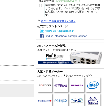
東京大学/K様
(ご利用期間2009年～)
“
請求書払いに対応していただいているので利用
しております。メールでの問い合わせにも丁寧
に対応していただけるので大変ありがたいで
す。
あなたの声をお寄せください!
公式アカウント / ページ
ぷらっとホーム社製品
当社ブランドの製品情報はこちら
人気・定番メーカー
ぷらっとオンラインで人気のメーカーをご紹介！