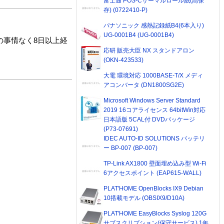
富士通 POS-Cサーマルロール紙(高保
存) (0722410-P)
パナソニック 感熱記録紙B4(6本入り)
UG-0001B4 (UG-0001B4)
の事情なく8日以上経
応研 販売大臣 NX スタンドアロン
(OKN-423533)
大電 環境対応 1000BASE-T/X メディ
アコンバータ (DN1800SG2E)
Microsoft Windows Server Standard
2019 16コアライセンス 64bitWin対応
日本語版 5CAL付 DVDパッケージ
(P73-07691)
IDEC AUTO-ID SOLUTIONS バッテリ
ー BP-007 (BP-007)
TP-Link AX1800 壁面埋め込み型 Wi-Fi
6アクセスポイント (EAP615-WALL)
PLAT'HOME OpenBlocks IX9 Debian
10搭載モデル (OBSIX9/D10A)
PLAT'HOME EasyBlocks Syslog 120G
サブスクリプション(保守サービス) 1年