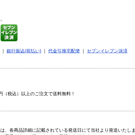
す。
｜
銀行振込(前払い)
｜
代金引換宅配便
｜
セブンイレブン決済
00円（税込）以上のご注文で送料無料！
ては、各商品詳細に記載されている発送日にて当社より発送いたし