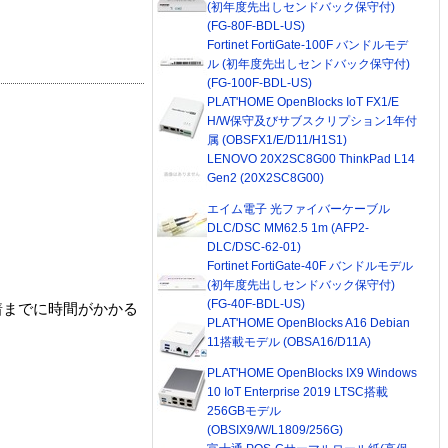
(初年度先出しセンドバック保守付)
(FG-80F-BDL-US)
Fortinet FortiGate-100F バンドルモデ
ル (初年度先出しセンドバック保守付)
(FG-100F-BDL-US)
PLAT'HOME OpenBlocks IoT FX1/E
H/W保守及びサブスクリプション1年付
属 (OBSFX1/E/D11/H1S1)
LENOVO 20X2SC8G00 ThinkPad L14
Gen2 (20X2SC8G00)
エイム電子 光ファイバーケーブル
DLC/DSC MM62.5 1m (AFP2-
DLC/DSC-62-01)
Fortinet FortiGate-40F バンドルモデル
(初年度先出しセンドバック保守付)
(FG-40F-BDL-US)
着までに時間がかかる
PLAT'HOME OpenBlocks A16 Debian
11搭載モデル (OBSA16/D11A)
PLAT'HOME OpenBlocks IX9 Windows
10 IoT Enterprise 2019 LTSC搭載
256GBモデル
(OBSIX9/W/L1809/256G)