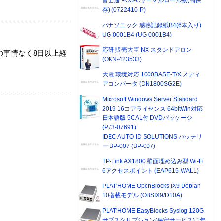
富士通 POS-Cサーマルロール紙(高保
存) (0722410-P)
パナソニック 感熱記録紙B4(6本入り)
UG-0001B4 (UG-0001B4)
応研 販売大臣 NX スタンドアロン
の事情なく8日以上経
(OKN-423533)
大電 環境対応 1000BASE-T/X メディ
アコンバータ (DN1800SG2E)
Microsoft Windows Server Standard
2019 16コアライセンス 64bitWin対応
日本語版 5CAL付 DVDパッケージ
(P73-07691)
IDEC AUTO-ID SOLUTIONS バッテリ
ー BP-007 (BP-007)
TP-Link AX1800 壁面埋め込み型 Wi-Fi
6アクセスポイント (EAP615-WALL)
PLAT'HOME OpenBlocks IX9 Debian
10搭載モデル (OBSIX9/D10A)
PLAT'HOME EasyBlocks Syslog 120G
サブスクリプション(保守サービス) 1年