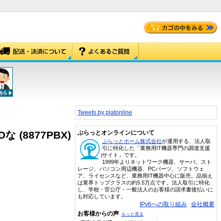
Tweets by platonline
DDな (8877PBX)
ぷらっとオンラインについて
ぷらっとホーム株式会社
が運用する、法人取
引に特化した「業務用IT機器専門の調達支援
サイト」です。
1999年よりネットワーク機器、サーバ、スト
レージ、パソコン周辺機器、PCパーツ、ソフトウェ
ア、ライセンスなど、業務用IT機器中心に販売。品揃え
は業界トップクラスの約5.5万点です。法人取引に特化
し、学校・官公庁・一般法人のお客様の請求書後払いに
も対応しています。
IPv6への取り組み
会社概要
お客様からの声
もっと見る