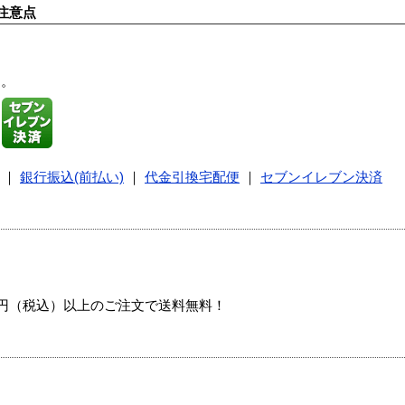
注意点
す。
｜
銀行振込(前払い)
｜
代金引換宅配便
｜
セブンイレブン決済
00円（税込）以上のご注文で送料無料！