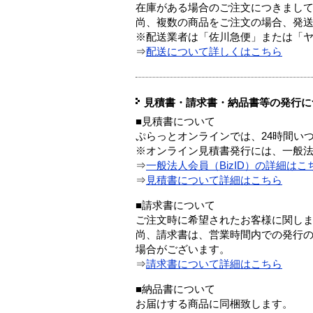
在庫がある場合のご注文につきまし
尚、複数の商品をご注文の場合、発
※配送業者は「佐川急便」または「
⇒
配送について詳しくはこちら
見積書・請求書・納品書等の発行に
■見積書について
ぷらっとオンラインでは、24時間い
※オンライン見積書発行には、一般法人
⇒
一般法人会員（BizID）の詳細はこ
⇒
見積書について詳細はこちら
■請求書について
ご注文時に希望されたお客様に関し
尚、請求書は、営業時間内での発行
場合がございます。
⇒
請求書について詳細はこちら
■納品書について
お届けする商品に同梱致します。