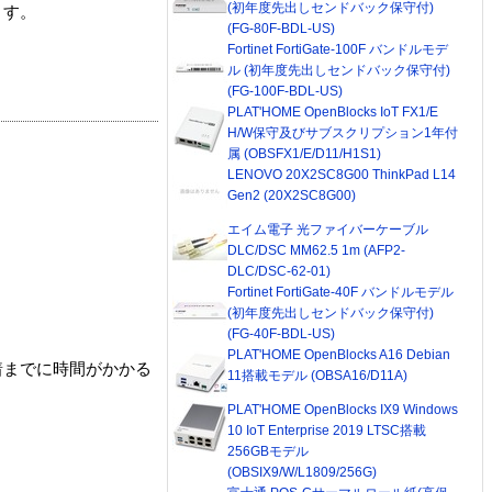
(初年度先出しセンドバック保守付)
ます。
(FG-80F-BDL-US)
Fortinet FortiGate-100F バンドルモデ
ル (初年度先出しセンドバック保守付)
(FG-100F-BDL-US)
PLAT'HOME OpenBlocks IoT FX1/E
H/W保守及びサブスクリプション1年付
属 (OBSFX1/E/D11/H1S1)
LENOVO 20X2SC8G00 ThinkPad L14
Gen2 (20X2SC8G00)
エイム電子 光ファイバーケーブル
DLC/DSC MM62.5 1m (AFP2-
DLC/DSC-62-01)
Fortinet FortiGate-40F バンドルモデル
(初年度先出しセンドバック保守付)
(FG-40F-BDL-US)
PLAT'HOME OpenBlocks A16 Debian
着までに時間がかかる
11搭載モデル (OBSA16/D11A)
PLAT'HOME OpenBlocks IX9 Windows
10 IoT Enterprise 2019 LTSC搭載
256GBモデル
(OBSIX9/W/L1809/256G)