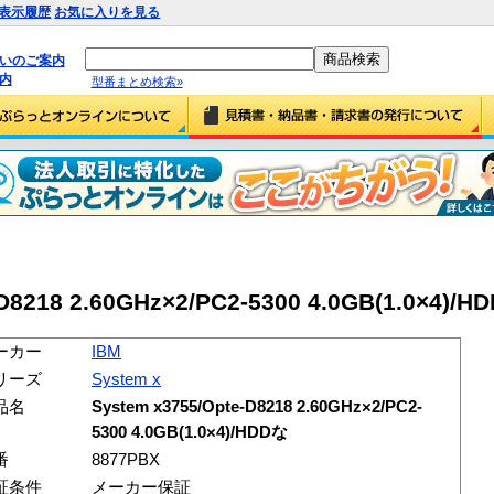
表示履歴
お気に入りを見る
払いのご案内
内
型番まとめ検索»
D8218 2.60GHz×2/PC2-5300 4.0GB(1.0×4)/H
ーカー
IBM
リーズ
System x
品名
System x3755/Opte-D8218 2.60GHz×2/PC2-
5300 4.0GB(1.0×4)/HDDな
番
8877PBX
証条件
メーカー保証