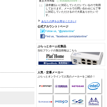
東京大学/K様
(ご利用期間2009年～)
“
請求書払いに対応していただいているので利用
しております。メールでの問い合わせにも丁寧
に対応していただけるので大変ありがたいで
す。
あなたの声をお寄せください!
公式アカウント / ページ
ぷらっとホーム社製品
当社ブランドの製品情報はこちら
人気・定番メーカー
ぷらっとオンラインで人気のメーカーをご紹介！