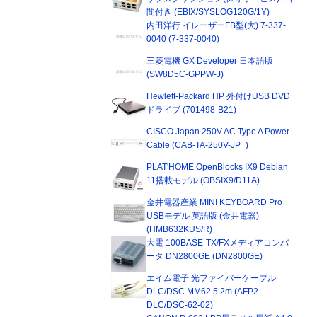
間付き (EBIX/SYSLOG120G/1Y)
内田洋行 イレーザーFB型(大) 7-337-
0040 (7-337-0040)
三菱電機 GX Developer 日本語版
(SW8D5C-GPPW-J)
Hewlett-Packard HP 外付けUSB DVD
ドライブ (701498-B21)
CISCO Japan 250V AC Type A Power
Cable (CAB-TA-250V-JP=)
PLAT'HOME OpenBlocks IX9 Debian
11搭載モデル (OBSIX9/D11A)
金井電器産業 MINI KEYBOARD Pro
USBモデル 英語版 (金井電器)
(HMB632KUS/R)
大電 100BASE-TX/FXメディアコンバ
ータ DN2800GE (DN2800GE)
エイム電子 光ファイバーケーブル
DLC/DSC MM62.5 2m (AFP2-
DLC/DSC-62-02)