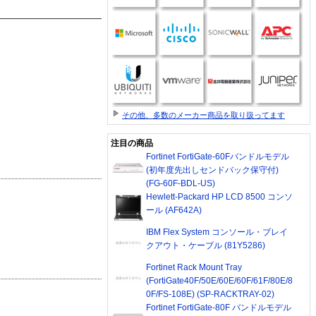
その他、多数のメーカー商品を取り扱ってます
注目の商品
Fortinet FortiGate-60Fバンドルモデル
(初年度先出しセンドバック保守付)
(FG-60F-BDL-US)
Hewlett-Packard HP LCD 8500 コンソ
ール (AF642A)
IBM Flex System コンソール・ブレイ
クアウト・ケーブル (81Y5286)
Fortinet Rack Mount Tray
(FortiGate40F/50E/60E/60F/61F/80E/8
0F/FS-108E) (SP-RACKTRAY-02)
Fortinet FortiGate-80F バンドルモデル