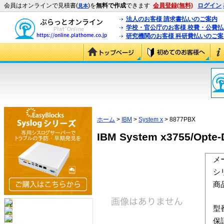
会員はオンラインで見積書(
)を
無料で作成
できます
会員登録(無料)
ログイン
見本
法人のお客様 請求書払いのご案内
学校・官公庁のお客様 校費・公費
研究機関のお客様 科研費払いのご案
ホーム
>
IBM
>
System x
> 8877PBX
IBM System x3755/Opte-
メ
シ
商
型
保