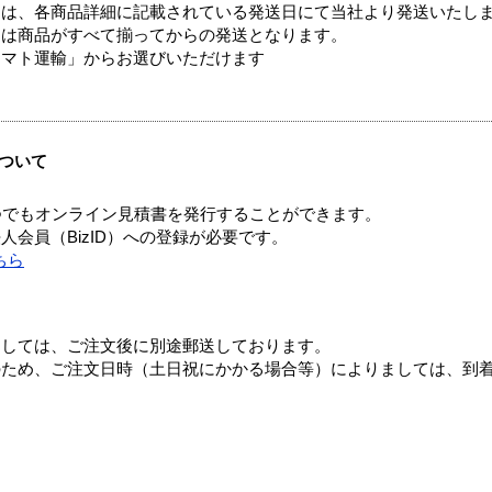
ては、各商品詳細に記載されている発送日にて当社より発送いたし
送は商品がすべて揃ってからの発送となります。
ヤマト運輸」からお選びいただけます
ついて
つでもオンライン見積書を発行することができます。
会員（BizID）への登録が必要です。
ちら
ましては、ご注文後に別途郵送しております。
のため、ご注文日時（土日祝にかかる場合等）によりましては、到