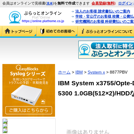
会員はオンラインで見積書(
)を
無料で作成
できます
会員登録(無料)
ログイン
見本
法人のお客様 請求書払いのご案内
学校・官公庁のお客様 校費・公費
研究機関のお客様 科研費払いのご案
ホーム
>
IBM
>
System x
> 8877PBV
IBM System x3755/Opte-
5300 1.0GB(512×2)/HDD