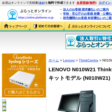
会員はオンラインで見積書(
)を
無料で作成
できます
会員登録(無料)
ログイン
見本
法人のお客様 請求書払いのご案内
学校・官公庁のお客様 校費・公費
研究機関のお客様 科研費払いのご案
ホーム
>
Lenovo
>
ThinkCentre
> N010
LENOVO N010W21 Thin
キットモデル (N010W21)