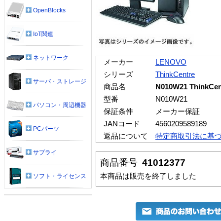
OpenBlocks
IoT関連
ネットワーク
メーカー
LENOVO
シリーズ
ThinkCentre
サーバ・ストレージ
商品名
N010W21 Think
型番
N010W21
パソコン・周辺機器
保証条件
メーカー保証
JANコード
4560209589189
PCパーツ
返品について
特定商取引法に基
サプライ
商品番号
41012377
本商品は販売を終了しました
ソフト・ライセンス