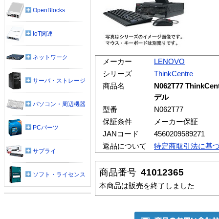
OpenBlocks
IoT関連
ネットワーク
メーカー
LENOVO
シリーズ
ThinkCentre
サーバ・ストレージ
商品名
N062T77 ThinkCe
デル
パソコン・周辺機器
型番
N062T77
保証条件
メーカー保証
PCパーツ
JANコード
4560209589271
返品について
特定商取引法に基
サプライ
商品番号
41012365
ソフト・ライセンス
本商品は販売を終了しました