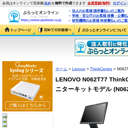
会員はオンラインで見積書(
)を
無料で作成
できます
会員登録(無料)
ログイン
見本
法人のお客様 請求書払いのご案内
学校・官公庁のお客様 校費・公費
研究機関のお客様 科研費払いのご案
ホーム
>
Lenovo
>
ThinkCentre
> N062
LENOVO N062T77 ThinkCe
ニターキットモデル (N062