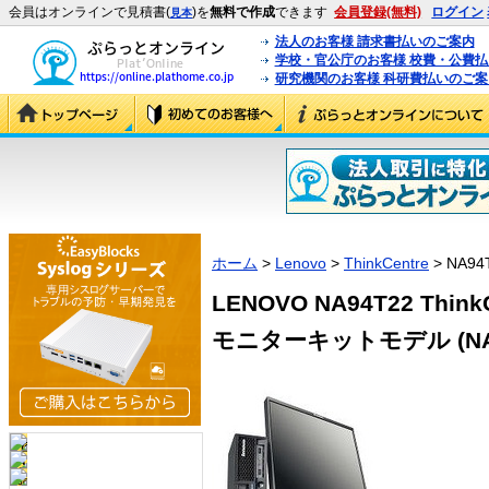
会員はオンラインで見積書(
)を
無料で作成
できます
会員登録(無料)
ログイン
見本
法人のお客様 請求書払いのご案内
学校・官公庁のお客様 校費・公費
研究機関のお客様 科研費払いのご案
ホーム
>
Lenovo
>
ThinkCentre
> NA94
LENOVO NA94T22 ThinkCe
モニターキットモデル (NA9