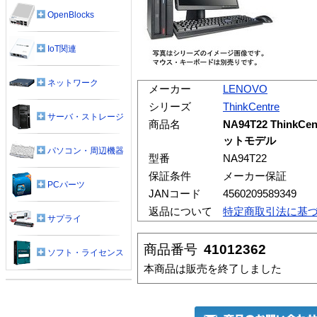
OpenBlocks
IoT関連
ネットワーク
メーカー
LENOVO
シリーズ
ThinkCentre
サーバ・ストレージ
商品名
NA94T22 ThinkCe
ットモデル
パソコン・周辺機器
型番
NA94T22
保証条件
メーカー保証
PCパーツ
JANコード
4560209589349
返品について
特定商取引法に基
サプライ
商品番号
41012362
ソフト・ライセンス
本商品は販売を終了しました