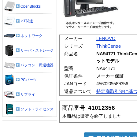
OpenBlocks
IoT関連
ネットワーク
メーカー
LENOVO
シリーズ
ThinkCentre
サーバ・ストレージ
商品名
NA94T71 ThinkCe
ットモデル
パソコン・周辺機器
型番
NA94T71
保証条件
メーカー保証
PCパーツ
JANコード
4560209589356
返品について
特定商取引法に基
サプライ
商品番号
41012356
ソフト・ライセンス
本商品は販売を終了しました