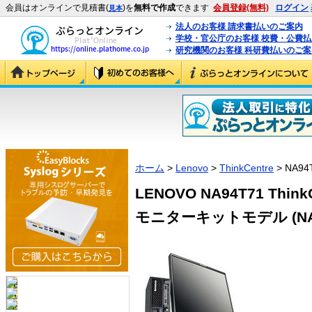
会員はオンラインで見積書(
)を
無料で作成
できます
会員登録(無料)
ログイン
見本
法人のお客様 請求書払いのご案内
学校・官公庁のお客様 校費・公費
研究機関のお客様 科研費払いのご案
ホーム
>
Lenovo
>
ThinkCentre
> NA94
LENOVO NA94T71 ThinkCe
モニターキットモデル (NA9