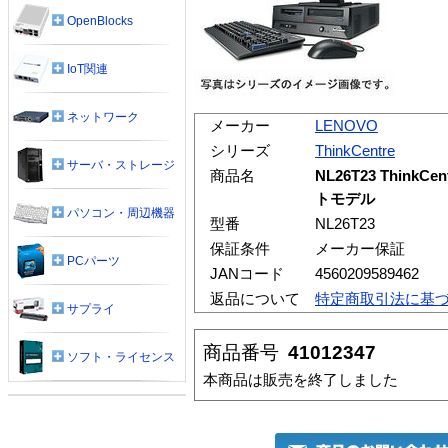
OpenBlocks
IoT関連
ネットワーク
メーカー
LENOVO
シリーズ
ThinkCentre
サーバ・ストレージ
商品名
NL26T23 ThinkCe
トモデル
パソコン・周辺機器
型番
NL26T23
保証条件
メーカー保証
PCパーツ
JANコード
4560209589462
返品について
特定商取引法に基
サプライ
商品番号
41012347
ソフト・ライセンス
本商品は販売を終了しました