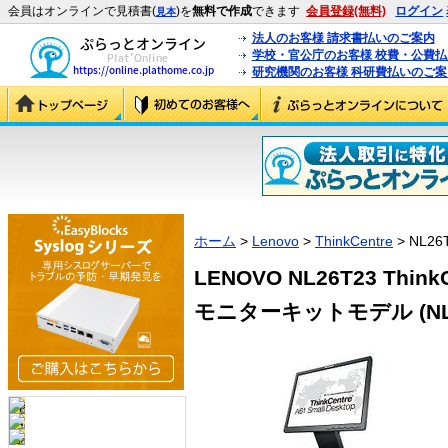
会員はオンラインで見積書(
)を
無料で作成
できます
会員登録(無料)
ログイン
見本
法人のお客様 請求書払いのご案内
学校・官公庁のお客様 校費・公費
研究機関のお客様 科研費払いのご案
ホーム
>
Lenovo
>
ThinkCentre
> NL26
LENOVO NL26T23 ThinkC
モニターキットモデル (NL2