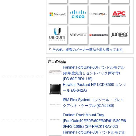
その他、多数のメーカー商品を取り扱ってます
注目の商品
Fortinet FortiGate-60Fバンドルモデル
(初年度先出しセンドバック保守付)
(FG-60F-BDL-US)
Hewlett-Packard HP LCD 8500 コンソ
ール (AF642A)
IBM Flex System コンソール・ブレイ
クアウト・ケーブル (81Y5286)
Fortinet Rack Mount Tray
(FortiGate40F/50E/60E/60F/61F/80E/8
0F/FS-108E) (SP-RACKTRAY-02)
Fortinet FortiGate-80F バンドルモデル