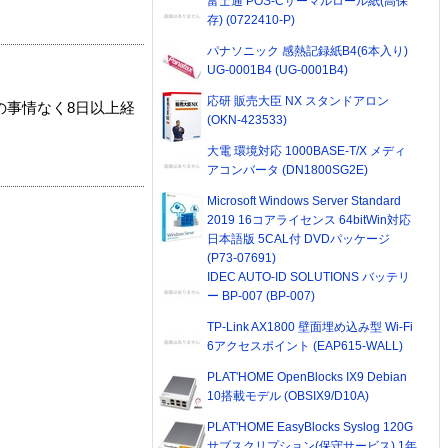
富士通 POS-Cサーマルロール紙(高保
存) (0722410-P)
パナソニック 感熱記録紙B4(6本入り)
UG-0001B4 (UG-0001B4)
応研 販売大臣 NX スタンドアロン
の事情なく8日以上経
(OKN-423533)
大電 環境対応 1000BASE-T/X メディ
アコンバータ (DN1800SG2E)
Microsoft Windows Server Standard
2019 16コアライセンス 64bitWin対応
日本語版 5CAL付 DVDパッケージ
(P73-07691)
IDEC AUTO-ID SOLUTIONS バッテリ
ー BP-007 (BP-007)
TP-Link AX1800 壁面埋め込み型 Wi-Fi
6アクセスポイント (EAP615-WALL)
PLAT'HOME OpenBlocks IX9 Debian
10搭載モデル (OBSIX9/D10A)
PLAT'HOME EasyBlocks Syslog 120G
サブスクリプション(保守サービス) 1年