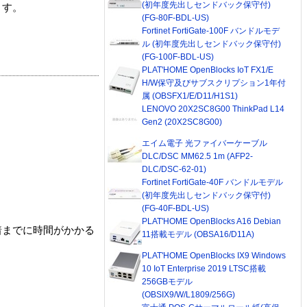
(初年度先出しセンドバック保守付)
ます。
(FG-80F-BDL-US)
Fortinet FortiGate-100F バンドルモデ
ル (初年度先出しセンドバック保守付)
(FG-100F-BDL-US)
PLAT'HOME OpenBlocks IoT FX1/E
H/W保守及びサブスクリプション1年付
属 (OBSFX1/E/D11/H1S1)
LENOVO 20X2SC8G00 ThinkPad L14
Gen2 (20X2SC8G00)
エイム電子 光ファイバーケーブル
DLC/DSC MM62.5 1m (AFP2-
DLC/DSC-62-01)
Fortinet FortiGate-40F バンドルモデル
(初年度先出しセンドバック保守付)
(FG-40F-BDL-US)
PLAT'HOME OpenBlocks A16 Debian
着までに時間がかかる
11搭載モデル (OBSA16/D11A)
PLAT'HOME OpenBlocks IX9 Windows
10 IoT Enterprise 2019 LTSC搭載
256GBモデル
(OBSIX9/W/L1809/256G)