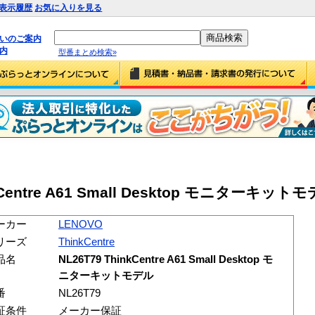
表示履歴
お気に入りを見る
払いのご案内
内
型番まとめ検索»
kCentre A61 Small Desktop モニターキットモデ
ーカー
LENOVO
リーズ
ThinkCentre
品名
NL26T79 ThinkCentre A61 Small Desktop モ
ニターキットモデル
番
NL26T79
証条件
メーカー保証