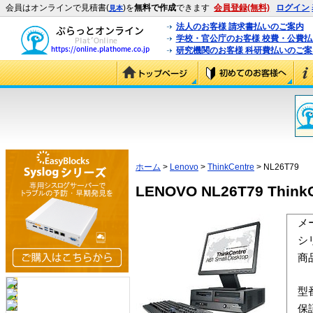
会員はオンラインで見積書(
)を
無料で作成
できます
会員登録(無料)
ログイン
見本
法人のお客様 請求書払いのご案内
学校・官公庁のお客様 校費・公費
研究機関のお客様 科研費払いのご案
ホーム
>
Lenovo
>
ThinkCentre
> NL26T79
LENOVO NL26T79 Thin
メ
シ
商
型
保