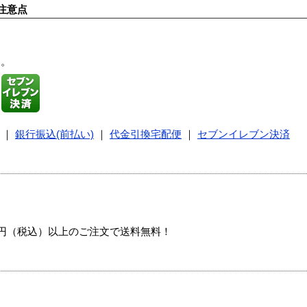
注意点
す。
｜
銀行振込(前払い)
｜
代金引換宅配便
｜
セブンイレブン決済
00円（税込）以上のご注文で送料無料！