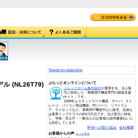
Tweets by platonline
ル (NL26T79)
ぷらっとオンラインについて
ぷらっとホーム株式会社
が運用する、法人取
引に特化した「業務用IT機器専門の調達支援
サイト」です。
1999年よりネットワーク機器、サーバ、スト
レージ、パソコン周辺機器、PCパーツ、ソフトウェ
ア、ライセンスなど、業務用IT機器中心に販売。品揃え
は業界トップクラスの約5.5万点です。法人取引に特化
し、学校・官公庁・一般法人のお客様の請求書後払いに
も対応しています。
IPv6への取り組み
会社概要
お客様からの声
もっと見る