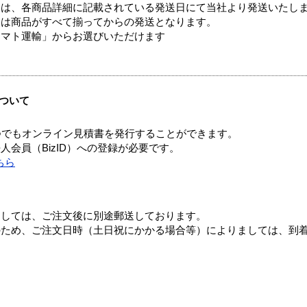
ては、各商品詳細に記載されている発送日にて当社より発送いたし
送は商品がすべて揃ってからの発送となります。
ヤマト運輸」からお選びいただけます
ついて
つでもオンライン見積書を発行することができます。
会員（BizID）への登録が必要です。
ちら
ましては、ご注文後に別途郵送しております。
のため、ご注文日時（土日祝にかかる場合等）によりましては、到