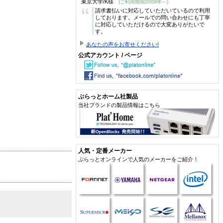
東京大学/K様
(ご利用期間2009年～)
“
請求書払いに対応していただいているので利用
しております。メールでの問い合わせにも丁寧
に対応していただけるので大変ありがたいで
す。
あなたの声をお寄せください!
公式アカウント / ページ
ぷらっとホーム社製品
当社ブランドの製品情報はこちら
人気・定番メーカー
ぷらっとオンラインで人気のメーカーをご紹介！