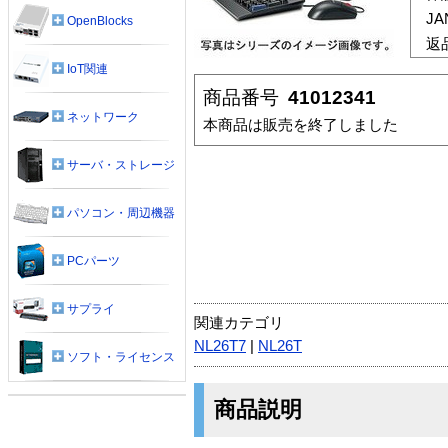
J
OpenBlocks
返
IoT関連
商品番号
41012341
ネットワーク
本商品は販売を終了しました
サーバ・ストレージ
パソコン・周辺機器
PCパーツ
サプライ
関連カテゴリ
NL26T7
|
NL26T
ソフト・ライセンス
商品説明