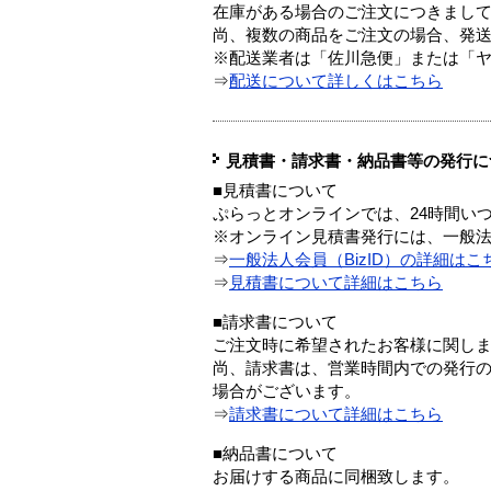
在庫がある場合のご注文につきまし
尚、複数の商品をご注文の場合、発
※配送業者は「佐川急便」または「
⇒
配送について詳しくはこちら
見積書・請求書・納品書等の発行に
■見積書について
ぷらっとオンラインでは、24時間い
※オンライン見積書発行には、一般法人
⇒
一般法人会員（BizID）の詳細はこ
⇒
見積書について詳細はこちら
■請求書について
ご注文時に希望されたお客様に関し
尚、請求書は、営業時間内での発行
場合がございます。
⇒
請求書について詳細はこちら
■納品書について
お届けする商品に同梱致します。