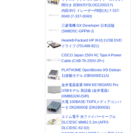
間付き (EBIX/SYSLOG120G/1Y)
内田洋行 イレーザーFB型(大) 7-337-
0040 (7-337-0040)
三菱電機 GX Developer 日本語版
(SW8D5C-GPPW-J)
Hewlett-Packard HP 外付けUSB DVD
ドライブ (701498-B21)
CISCO Japan 250V AC Type A Power
Cable (CAB-TA-250V-JP=)
PLAT'HOME OpenBlocks IX9 Debian
11搭載モデル (OBSIX9/D11A)
金井電器産業 MINI KEYBOARD Pro
USBモデル 英語版 (金井電器)
(HMB632KUS/R)
大電 100BASE-TX/FXメディアコンバ
ータ DN2800GE (DN2800GE)
エイム電子 光ファイバーケーブル
DLC/DSC MM62.5 2m (AFP2-
DLC/DSC-62-02)