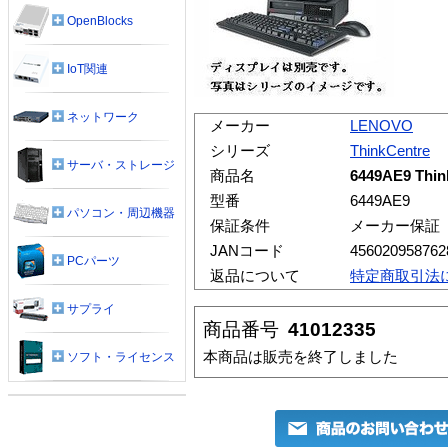
OpenBlocks
IoT関連
ネットワーク
メーカー
LENOVO
シリーズ
ThinkCentre
サーバ・ストレージ
商品名
6449AE9 Think
型番
6449AE9
パソコン・周辺機器
保証条件
メーカー保証
JANコード
456020958762
PCパーツ
返品について
特定商取引法
サプライ
商品番号
41012335
本商品は販売を終了しました
ソフト・ライセンス