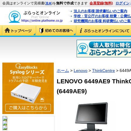
会員はオンラインで見積書(
)を
無料で作成
できます
会員登録(無料)
ログイン
見本
法人のお客様 請求書払いのご案内
学校・官公庁のお客様 校費・公費
研究機関のお客様 科研費払いのご案
ホーム
>
Lenovo
>
ThinkCentre
> 6449
LENOVO 6449AE9 ThinkCe
(6449AE9)