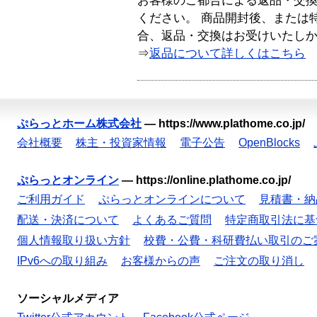
お客様のご都合による返品・交
ください。 商品開封後、または
合、返品・交換はお受けいたし
⇒
返品について詳しくはこちら
ぷらっとホーム株式会社
—
https://www.plathome.co.jp/
会社概要
株主・投資家情報
電子公告
OpenBlocks
ぷらっとオンライン
—
https://online.plathome.co.jp/
ご利用ガイド
ぷらっとオンラインについて
見積書・納
配送・決済について
よくあるご質問
特定商取引法に基
個人情報取り扱い方針
校費・公費・科研費払い取引のご
IPv6への取り組み
お客様からの声
ご注文の取り消し
ソーシャルメディア