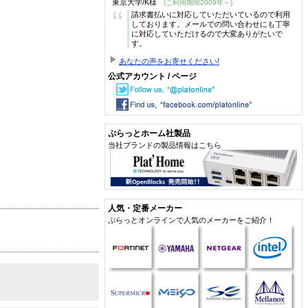
東京大学/K様
(ご利用期間2009年～)
“
請求書払いに対応していただいているので利用
しております。メールでの問い合わせにも丁寧
に対応していただけるので大変ありがたいで
す。
あなたの声をお寄せください!
公式アカウント / ページ
ぷらっとホーム社製品
当社ブランドの製品情報はこちら
人気・定番メーカー
ぷらっとオンラインで人気のメーカーをご紹介！