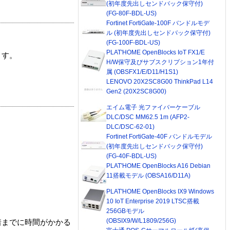
(初年度先出しセンドバック保守付)
(FG-80F-BDL-US)
Fortinet FortiGate-100F バンドルモデ
ル (初年度先出しセンドバック保守付)
(FG-100F-BDL-US)
PLAT'HOME OpenBlocks IoT FX1/E
ます。
H/W保守及びサブスクリプション1年付
属 (OBSFX1/E/D11/H1S1)
LENOVO 20X2SC8G00 ThinkPad L14
Gen2 (20X2SC8G00)
エイム電子 光ファイバーケーブル
DLC/DSC MM62.5 1m (AFP2-
DLC/DSC-62-01)
Fortinet FortiGate-40F バンドルモデル
(初年度先出しセンドバック保守付)
(FG-40F-BDL-US)
PLAT'HOME OpenBlocks A16 Debian
11搭載モデル (OBSA16/D11A)
PLAT'HOME OpenBlocks IX9 Windows
10 IoT Enterprise 2019 LTSC搭載
256GBモデル
(OBSIX9/W/L1809/256G)
着までに時間がかかる