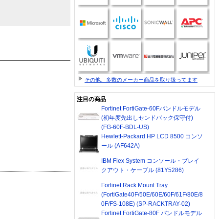
その他、多数のメーカー商品を取り扱ってます
注目の商品
Fortinet FortiGate-60Fバンドルモデル
(初年度先出しセンドバック保守付)
(FG-60F-BDL-US)
Hewlett-Packard HP LCD 8500 コンソ
ール (AF642A)
IBM Flex System コンソール・ブレイ
クアウト・ケーブル (81Y5286)
Fortinet Rack Mount Tray
(FortiGate40F/50E/60E/60F/61F/80E/8
0F/FS-108E) (SP-RACKTRAY-02)
Fortinet FortiGate-80F バンドルモデル