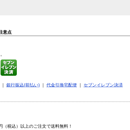
注意点
す。
｜
銀行振込(前払い)
｜
代金引換宅配便
｜
セブンイレブン決済
00円（税込）以上のご注文で送料無料！