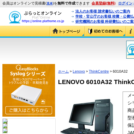
会員はオンラインで見積書(
)を
無料で作成
できます
会員登録(無料)
ログイン
見本
法人のお客様 請求書払いのご案内
学校・官公庁のお客様 校費・公費
研究機関のお客様 科研費払いのご案
ホーム
>
Lenovo
>
ThinkCentre
> 6010A32
LENOVO 6010A32 ThinkC
メ
シ
商
型
保
J