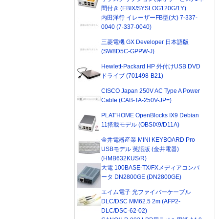
間付き (EBIX/SYSLOG120G/1Y)
内田洋行 イレーザーFB型(大) 7-337-
0040 (7-337-0040)
三菱電機 GX Developer 日本語版
(SW8D5C-GPPW-J)
Hewlett-Packard HP 外付けUSB DVD
ドライブ (701498-B21)
CISCO Japan 250V AC Type A Power
Cable (CAB-TA-250V-JP=)
PLAT'HOME OpenBlocks IX9 Debian
11搭載モデル (OBSIX9/D11A)
金井電器産業 MINI KEYBOARD Pro
USBモデル 英語版 (金井電器)
(HMB632KUS/R)
大電 100BASE-TX/FXメディアコンバ
ータ DN2800GE (DN2800GE)
エイム電子 光ファイバーケーブル
DLC/DSC MM62.5 2m (AFP2-
DLC/DSC-62-02)