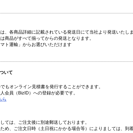
ては、各商品詳細に記載されている発送日にて当社より発送いたし
送は商品がすべて揃ってからの発送となります。
ヤマト運輸」からお選びいただけます
ついて
つでもオンライン見積書を発行することができます。
会員（BizID）への登録が必要です。
ちら
ましては、ご注文後に別途郵送しております。
のため、ご注文日時（土日祝にかかる場合等）によりましては、到