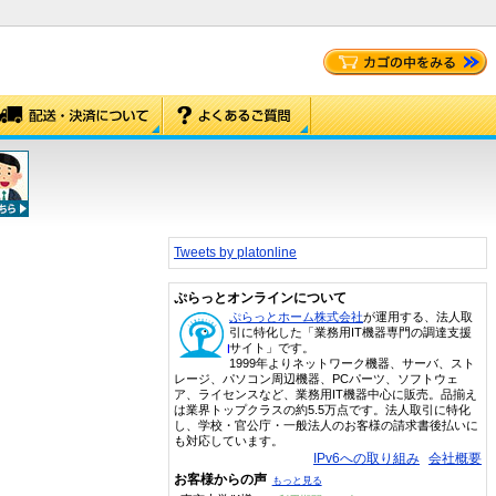
Tweets by platonline
ぷらっとオンラインについて
ぷらっとホーム株式会社
が運用する、法人取
引に特化した「業務用IT機器専門の調達支援
サイト」です。
1999年よりネットワーク機器、サーバ、スト
レージ、パソコン周辺機器、PCパーツ、ソフトウェ
ア、ライセンスなど、業務用IT機器中心に販売。品揃え
は業界トップクラスの約5.5万点です。法人取引に特化
し、学校・官公庁・一般法人のお客様の請求書後払いに
も対応しています。
IPv6への取り組み
会社概要
お客様からの声
もっと見る