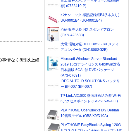
富士通 POS-Cサーマルロール紙(高保
存) (0722410-P)
パナソニック 感熱記録紙B4(6本入り)
UG-0001B4 (UG-0001B4)
応研 販売大臣 NX スタンドアロン
(OKN-423533)
大電 環境対応 1000BASE-T/X メディ
アコンバータ (DN1800SG2E)
Microsoft Windows Server Standard
の事情なく8日以上経
2019 16コアライセンス 64bitWin対応
日本語版 5CAL付 DVDパッケージ
(P73-07691)
IDEC AUTO-ID SOLUTIONS バッテリ
ー BP-007 (BP-007)
TP-Link AX1800 壁面埋め込み型 Wi-Fi
6アクセスポイント (EAP615-WALL)
PLAT'HOME OpenBlocks IX9 Debian
10搭載モデル (OBSIX9/D10A)
PLAT'HOME EasyBlocks Syslog 120G
サブスクリプション(保守サービス) 1年