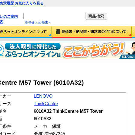
表示履歴
お気に入りを見る
払いのご案内
内
型番まとめ検索»
entre M57 Tower (6010A32)
ーカー
LENOVO
リーズ
ThinkCentre
品名
6010A32 ThinkCentre M57 Tower
番
6010A32
証条件
メーカー保証
ANコード
4560209587345