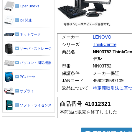
OpenBlocks
IoT関連
ネットワーク
メーカー
LENOVO
シリーズ
ThinkCentre
サーバ・ストレージ
商品名
NN03T52 ThinkCe
デル
パソコン・周辺機器
型番
NN03T52
保証条件
メーカー保証
PCパーツ
JANコード
4560209587109
返品について
特定商取引法に基
サプライ
商品番号
41012321
ソフト・ライセンス
本商品は販売を終了しました