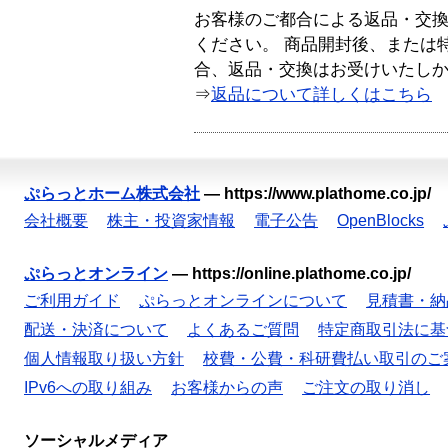
お客様のご都合による返品・交
ください。 商品開封後、または
合、返品・交換はお受けいたし
⇒
返品について詳しくはこちら
ぷらっとホーム株式会社
—
https://www.plathome.co.jp/
会社概要
株主・投資家情報
電子公告
OpenBlocks
ぷらっとオンライン
—
https://online.plathome.co.jp/
ご利用ガイド
ぷらっとオンラインについて
見積書・納
配送・決済について
よくあるご質問
特定商取引法に基
個人情報取り扱い方針
校費・公費・科研費払い取引のご
IPv6への取り組み
お客様からの声
ご注文の取り消し
ソーシャルメディア