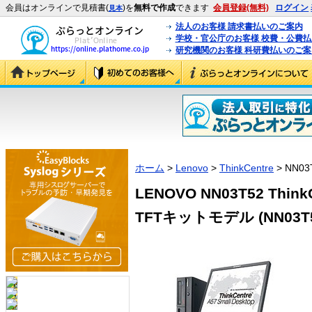
会員はオンラインで見積書(
)を
無料で作成
できます
会員登録(無料)
ログイン
見本
法人のお客様 請求書払いのご案内
学校・官公庁のお客様 校費・公費
研究機関のお客様 科研費払いのご案
ホーム
>
Lenovo
>
ThinkCentre
> NN03
LENOVO NN03T52 ThinkC
TFTキットモデル (NN03T5