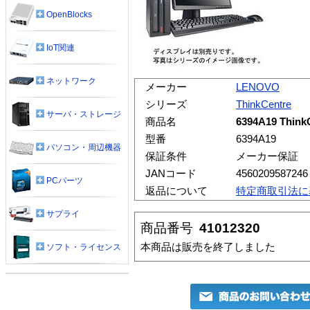
OpenBlocks
IoT関連
ネットワーク
メーカー
LENOVO
シリーズ
ThinkCentre
サーバ・ストレージ
商品名
6394A19 ThinkC
型番
6394A19
パソコン・周辺機器
保証条件
メーカー保証
JANコード
4560209587246
PCパーツ
返品について
特定商取引法に
サプライ
商品番号
41012320
本商品は販売を終了しました
ソフト・ライセンス