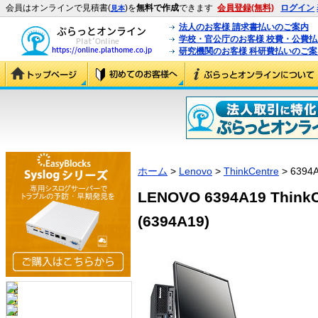
会員はオンラインで見積書(
)を
無料で作成
できます
会員登録(無料)
ログイン
見本
法人のお客様 請求書払いのご案内
学校・官公庁のお客様 校費・公費
研究機関のお客様 科研費払いのご案
ホーム
>
Lenovo
>
ThinkCentre
> 6394
LENOVO 6394A19 ThinkCe
(6394A19)