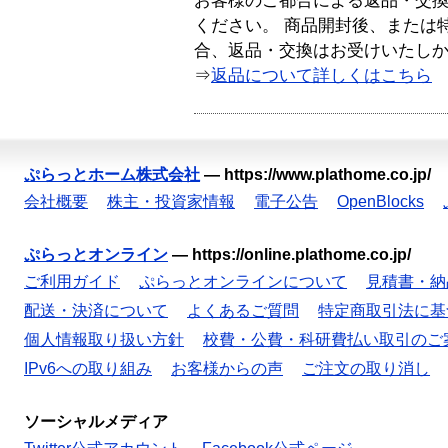
お客様のご都合による返品・交
ください。 商品開封後、または
合、返品・交換はお受けいたし
⇒
返品について詳しくはこちら
ぷらっとホーム株式会社
—
https://www.plathome.co.jp/
会社概要
株主・投資家情報
電子公告
OpenBlocks
ぷらっとオンライン
—
https://online.plathome.co.jp/
ご利用ガイド
ぷらっとオンラインについて
見積書・納
配送・決済について
よくあるご質問
特定商取引法に基
個人情報取り扱い方針
校費・公費・科研費払い取引のご
IPv6への取り組み
お客様からの声
ご注文の取り消し
ソーシャルメディア