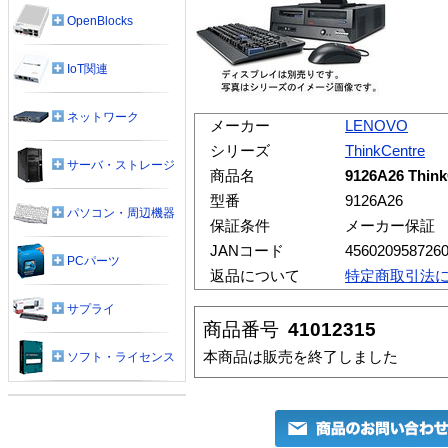
OpenBlocks
IoT関連
ネットワーク
メーカー
LENOVO
シリーズ
ThinkCentre
サーバ・ストレージ
商品名
9126A26 Think
型番
9126A26
パソコン・周辺機器
保証条件
メーカー保証
JANコード
456020958726
PCパーツ
返品について
特定商取引法
サプライ
商品番号
41012315
本商品は販売を終了しました
ソフト・ライセンス