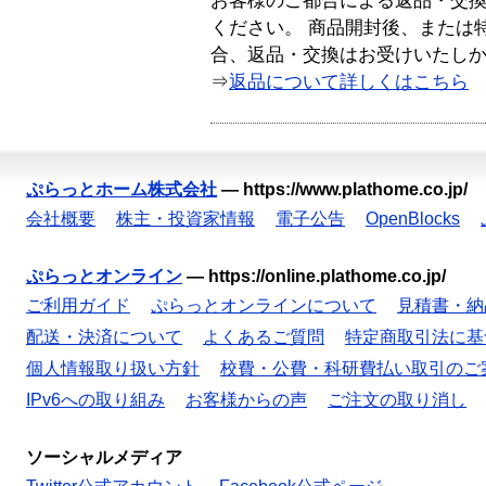
お客様のご都合による返品・交
ください。 商品開封後、または
合、返品・交換はお受けいたし
⇒
返品について詳しくはこちら
ぷらっとホーム株式会社
—
https://www.plathome.co.jp/
会社概要
株主・投資家情報
電子公告
OpenBlocks
ぷらっとオンライン
—
https://online.plathome.co.jp/
ご利用ガイド
ぷらっとオンラインについて
見積書・納
配送・決済について
よくあるご質問
特定商取引法に基
個人情報取り扱い方針
校費・公費・科研費払い取引のご
IPv6への取り組み
お客様からの声
ご注文の取り消し
ソーシャルメディア