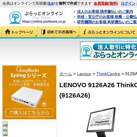
会員はオンラインで見積書(
)を
無料で作成
できます
会員登録(無料)
ログイン
見本
法人のお客様 請求書払いのご案内
学校・官公庁のお客様 校費・公費
研究機関のお客様 科研費払いのご案
ホーム
>
Lenovo
>
ThinkCentre
> 9126
LENOVO 9126A26 ThinkCe
(9126A26)