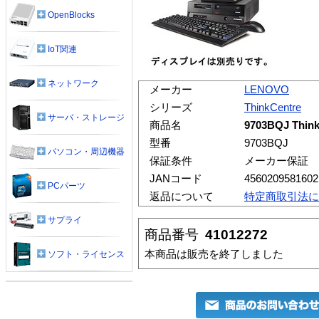
OpenBlocks
IoT関連
ネットワーク
メーカー
LENOVO
シリーズ
ThinkCentre
サーバ・ストレージ
商品名
9703BQJ Think
型番
9703BQJ
パソコン・周辺機器
保証条件
メーカー保証
JANコード
4560209581602
PCパーツ
返品について
特定商取引法に
サプライ
商品番号
41012272
本商品は販売を終了しました
ソフト・ライセンス