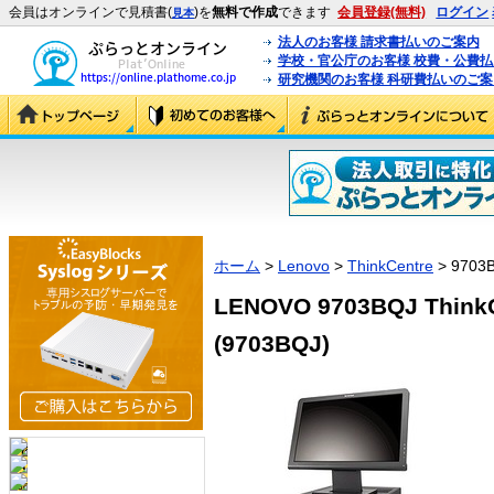
会員はオンラインで見積書(
)を
無料で作成
できます
会員登録(無料)
ログイン
見本
法人のお客様 請求書払いのご案内
学校・官公庁のお客様 校費・公費
研究機関のお客様 科研費払いのご案
ホーム
>
Lenovo
>
ThinkCentre
> 9703
LENOVO 9703BQJ ThinkC
(9703BQJ)