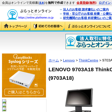
会員はオンラインで見積書(
)を
無料で作成
できます
会員登録(無料)
ログイン
見本
法人のお客様 請求書払いのご案内
学校・官公庁のお客様 校費・公費
研究機関のお客様 科研費払いのご案
ホーム
>
Lenovo
>
ThinkCentre
> 9703
LENOVO 9703A18 ThinkCe
(9703A18)