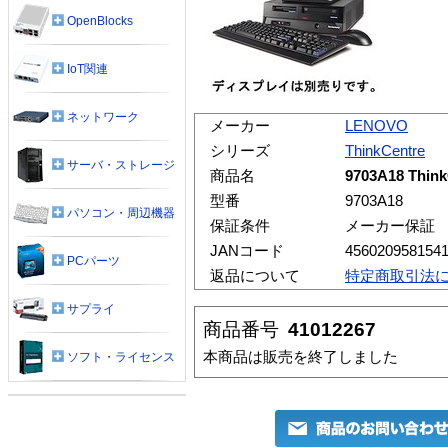
OpenBlocks
IoT関連
ネットワーク
メーカー
LENOVO
シリーズ
ThinkCentre
サーバ・ストレージ
商品名
9703A18 Think
型番
9703A18
パソコン・周辺機器
保証条件
メーカー保証
JANコード
456020958154
PCパーツ
返品について
特定商取引法
サプライ
商品番号
41012267
本商品は販売を終了しました
ソフト・ライセンス