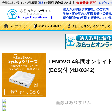
会員はオンラインで見積書(
)を
無料で作成
できます
会員登録(無料)
ログイン
見本
法人のお客様 請求書払いのご案内
学校・官公庁のお客様 校費・公費
研究機関のお客様 科研費払いのご案
LENOVO 4年間オンサイト
(ECS)付 (41K0342)