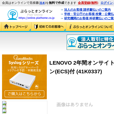
会員はオンラインで見積書(
)を
無料で作成
できます
会員登録(無料)
ログイン
見本
法人のお客様 請求書払いのご案内
学校・官公庁のお客様 校費・公費
研究機関のお客様 科研費払いのご案
LENOVO 2年間オンサイト(
ン(ECS)付 (41K0337)