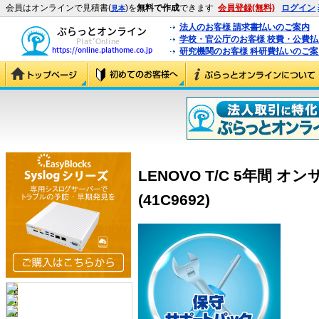
会員はオンラインで見積書(
)を
無料で作成
できます
会員登録(無料)
ログイン
見本
法人のお客様 請求書払いのご案内
学校・官公庁のお客様 校費・公費
研究機関のお客様 科研費払いのご案
LENOVO T/C 5年間 オンサ
(41C9692)