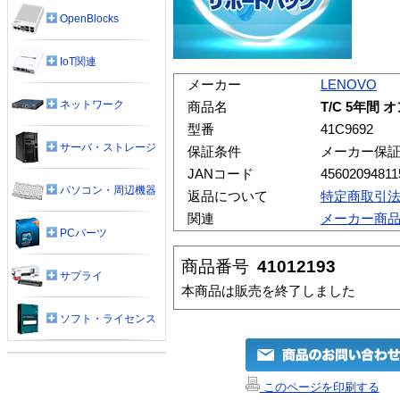
OpenBlocks
IoT関連
メーカー
LENOVO
ネットワーク
商品名
T/C 5年間 
型番
41C9692
サーバ・ストレージ
保証条件
メーカー保
JANコード
45602094811
パソコン・周辺機器
返品について
特定商取引
関連
メーカー商
PCパーツ
商品番号
41012193
サプライ
本商品は販売を終了しました
ソフト・ライセンス
このページを印刷する