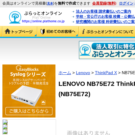
会員はオンラインで見積書(
)を
無料で作成
できます
会員登録(無料)
ログイン
見本
法人のお客様 請求書払いのご案内
学校・官公庁のお客様 校費・公費
研究機関のお客様 科研費払いのご案
ホーム
>
Lenovo
>
ThinkPad X
> NB75E
LENOVO NB75E72 Thi
(NB75E72)