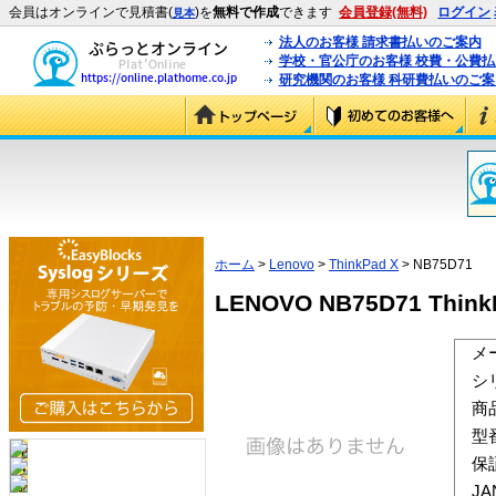
会員はオンラインで見積書(
)を
無料で作成
できます
会員登録(無料)
ログイン
見本
法人のお客様 請求書払いのご案内
学校・官公庁のお客様 校費・公費
研究機関のお客様 科研費払いのご案
ホーム
>
Lenovo
>
ThinkPad X
> NB75D71
LENOVO NB75D71 Thi
メ
シ
商
型
保
J