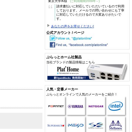
東京大学/K様
(ご利用期間2009年～)
“
請求書払いに対応していただいているので利用
しております。メールでの問い合わせにも丁寧
に対応していただけるので大変ありがたいで
す。
あなたの声をお寄せください!
公式アカウント / ページ
ぷらっとホーム社製品
当社ブランドの製品情報はこちら
人気・定番メーカー
ぷらっとオンラインで人気のメーカーをご紹介！