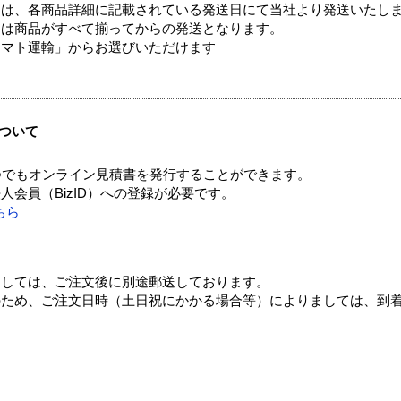
ては、各商品詳細に記載されている発送日にて当社より発送いたし
送は商品がすべて揃ってからの発送となります。
ヤマト運輸」からお選びいただけます
ついて
つでもオンライン見積書を発行することができます。
会員（BizID）への登録が必要です。
ちら
ましては、ご注文後に別途郵送しております。
のため、ご注文日時（土日祝にかかる場合等）によりましては、到