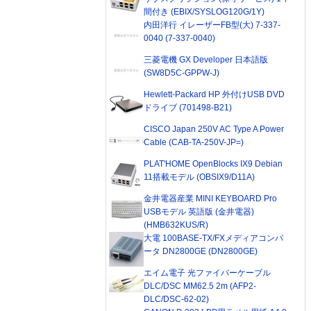
間付き (EBIX/SYSLOG120G/1Y)
内田洋行 イレーザーFB型(大) 7-337-
0040 (7-337-0040)
三菱電機 GX Developer 日本語版
(SW8D5C-GPPW-J)
Hewlett-Packard HP 外付けUSB DVD
ドライブ (701498-B21)
CISCO Japan 250V AC Type A Power
Cable (CAB-TA-250V-JP=)
PLAT'HOME OpenBlocks IX9 Debian
11搭載モデル (OBSIX9/D11A)
金井電器産業 MINI KEYBOARD Pro
USBモデル 英語版 (金井電器)
(HMB632KUS/R)
大電 100BASE-TX/FXメディアコンバ
ータ DN2800GE (DN2800GE)
エイム電子 光ファイバーケーブル
DLC/DSC MM62.5 2m (AFP2-
DLC/DSC-62-02)