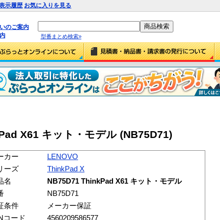
表示履歴
お気に入りを見る
払いのご案内
内
型番まとめ検索»
nkPad X61 キット・モデル (NB75D71)
ーカー
LENOVO
リーズ
ThinkPad X
品名
NB75D71 ThinkPad X61 キット・モデル
番
NB75D71
証条件
メーカー保証
ANコード
4560209586577