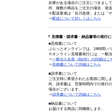
在庫がある場合のご注文につきまし
尚、複数の商品をご注文の場合、発
※配送業者は「佐川急便」または「
⇒
配送について詳しくはこちら
見積書・請求書・納品書等の発行に
■見積書について
ぷらっとオンラインでは、24時間い
※オンライン見積書発行には、一般法人
⇒
一般法人会員（BizID）の詳細はこ
⇒
見積書について詳細はこちら
■請求書について
ご注文時に希望されたお客様に関し
尚、請求書は、営業時間内での発行
場合がございます。
⇒
請求書について詳細はこちら
■納品書について
お届けする商品に同梱致します。