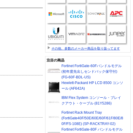
その他、多数のメーカー商品を取り扱ってます
注目の商品
Fortinet FortiGate-60Fバンドルモデル
(初年度先出しセンドバック保守付)
(FG-60F-BDL-US)
Hewlett-Packard HP LCD 8500 コンソ
ール (AF642A)
IBM Flex System コンソール・ブレイ
クアウト・ケーブル (81Y5286)
Fortinet Rack Mount Tray
(FortiGate40F/50E/60E/60F/61F/80E/8
0F/FS-108E) (SP-RACKTRAY-02)
Fortinet FortiGate-80F バンドルモデル