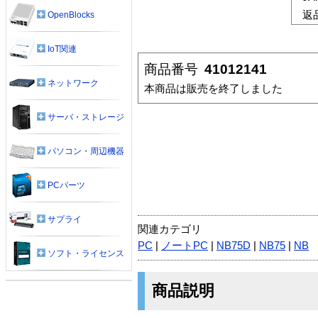
返
OpenBlocks
IoT関連
商品番号
41012141
ネットワーク
本商品は販売を終了しました
サーバ・ストレージ
パソコン・周辺機器
PCパーツ
サプライ
関連カテゴリ
PC
|
ノートPC
|
NB75D
|
NB75
|
NB
ソフト・ライセンス
商品説明