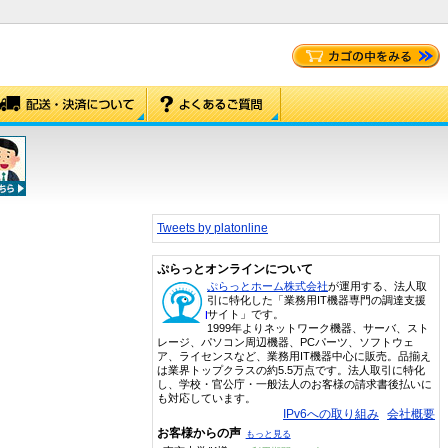
Tweets by platonline
ぷらっとオンラインについて
ぷらっとホーム株式会社
が運用する、法人取
引に特化した「業務用IT機器専門の調達支援
サイト」です。
1999年よりネットワーク機器、サーバ、スト
レージ、パソコン周辺機器、PCパーツ、ソフトウェ
ア、ライセンスなど、業務用IT機器中心に販売。品揃え
は業界トップクラスの約5.5万点です。法人取引に特化
し、学校・官公庁・一般法人のお客様の請求書後払いに
も対応しています。
IPv6への取り組み
会社概要
お客様からの声
もっと見る