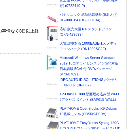
富士通 POS-Cサーマルロール紙(高保
存) (0722410-P)
パナソニック 感熱記録紙B4(6本入り)
UG-0001B4 (UG-0001B4)
応研 販売大臣 NX スタンドアロン
の事情なく8日以上経
(OKN-423533)
大電 環境対応 1000BASE-T/X メディ
アコンバータ (DN1800SG2E)
Microsoft Windows Server Standard
2019 16コアライセンス 64bitWin対応
日本語版 5CAL付 DVDパッケージ
(P73-07691)
IDEC AUTO-ID SOLUTIONS バッテリ
ー BP-007 (BP-007)
TP-Link AX1800 壁面埋め込み型 Wi-Fi
6アクセスポイント (EAP615-WALL)
PLAT'HOME OpenBlocks IX9 Debian
10搭載モデル (OBSIX9/D10A)
PLAT'HOME EasyBlocks Syslog 120G
サブスクリプション(保守サービス) 1年