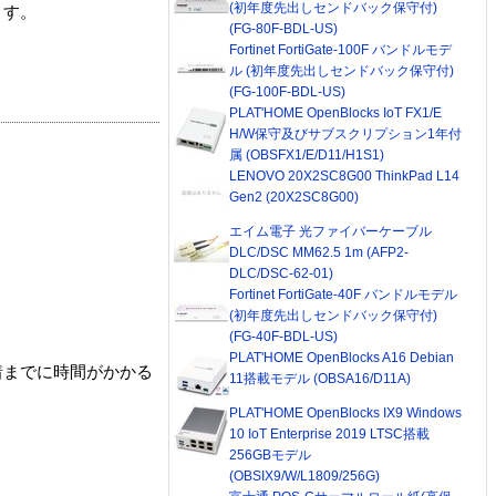
(初年度先出しセンドバック保守付)
ます。
(FG-80F-BDL-US)
Fortinet FortiGate-100F バンドルモデ
ル (初年度先出しセンドバック保守付)
(FG-100F-BDL-US)
PLAT'HOME OpenBlocks IoT FX1/E
H/W保守及びサブスクリプション1年付
属 (OBSFX1/E/D11/H1S1)
LENOVO 20X2SC8G00 ThinkPad L14
Gen2 (20X2SC8G00)
エイム電子 光ファイバーケーブル
DLC/DSC MM62.5 1m (AFP2-
DLC/DSC-62-01)
Fortinet FortiGate-40F バンドルモデル
(初年度先出しセンドバック保守付)
(FG-40F-BDL-US)
PLAT'HOME OpenBlocks A16 Debian
着までに時間がかかる
11搭載モデル (OBSA16/D11A)
PLAT'HOME OpenBlocks IX9 Windows
10 IoT Enterprise 2019 LTSC搭載
256GBモデル
(OBSIX9/W/L1809/256G)