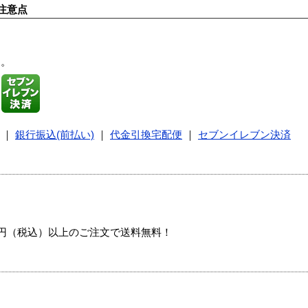
注意点
す。
｜
銀行振込(前払い)
｜
代金引換宅配便
｜
セブンイレブン決済
00円（税込）以上のご注文で送料無料！