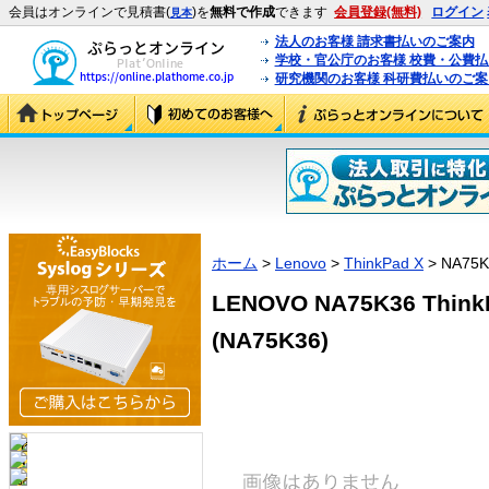
会員はオンラインで見積書(
)を
無料で作成
できます
会員登録(無料)
ログイン
見本
法人のお客様 請求書払いのご案内
学校・官公庁のお客様 校費・公費
研究機関のお客様 科研費払いのご案
ホーム
>
Lenovo
>
ThinkPad X
> NA75K
LENOVO NA75K36 Thi
(NA75K36)