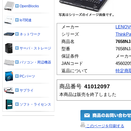
OpenBlocks
IoT関連
メーカー
LENOV
シリーズ
ThinkP
ネットワーク
商品名
7658NJ
サーバ・ストレージ
型番
7658NJ
保証条件
メーカ
パソコン・周辺機器
JANコード
456020
返品について
特定商
PCパーツ
商品番号
41012097
サプライ
本商品は販売を終了しました
ソフト・ライセンス
このページを印刷する