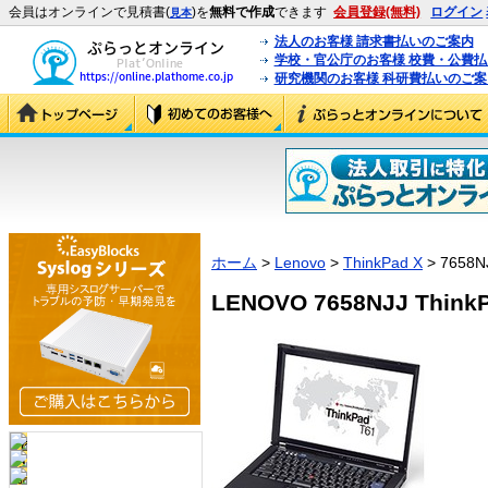
会員はオンラインで見積書(
)を
無料で作成
できます
会員登録(無料)
ログイン
見本
法人のお客様 請求書払いのご案内
学校・官公庁のお客様 校費・公費
研究機関のお客様 科研費払いのご案
ホーム
>
Lenovo
>
ThinkPad X
> 7658N
LENOVO 7658NJJ ThinkP