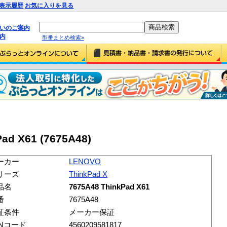
表示履歴
お気に入りを見る
払いのご案内
内
型番まとめ検索»
ad X61 (7675A48)
ーカー
LENOVO
リーズ
ThinkPad X
品名
7675A48 ThinkPad X61
番
7675A48
証条件
メーカー保証
ANコード
4560209581817