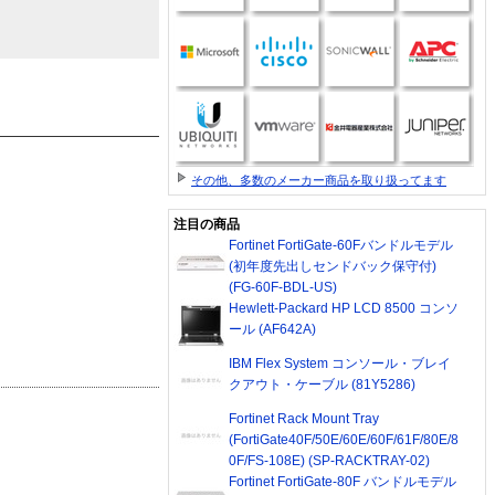
その他、多数のメーカー商品を取り扱ってます
注目の商品
Fortinet FortiGate-60Fバンドルモデル
(初年度先出しセンドバック保守付)
(FG-60F-BDL-US)
Hewlett-Packard HP LCD 8500 コンソ
ール (AF642A)
IBM Flex System コンソール・ブレイ
クアウト・ケーブル (81Y5286)
Fortinet Rack Mount Tray
(FortiGate40F/50E/60E/60F/61F/80E/8
0F/FS-108E) (SP-RACKTRAY-02)
Fortinet FortiGate-80F バンドルモデル