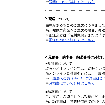
⇒
送料について詳しくはこちら
配送について
在庫がある場合のご注文につきまし
尚、複数の商品をご注文の場合、発
※配送業者は「佐川急便」または「
⇒
配送について詳しくはこちら
見積書・請求書・納品書等の発行に
■見積書について
ぷらっとオンラインでは、24時間い
※オンライン見積書発行には、一般法人
⇒
一般法人会員（BizID）の詳細はこ
⇒
見積書について詳細はこちら
■請求書について
ご注文時に希望されたお客様に関し
尚、請求書は、営業時間内での発行