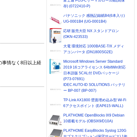
富士通 POS-Cサーマルロール紙(高保
存) (0722410-P)
パナソニック 感熱記録紙B4(6本入り)
UG-0001B4 (UG-0001B4)
応研 販売大臣 NX スタンドアロン
(OKN-423533)
大電 環境対応 1000BASE-T/X メディ
アコンバータ (DN1800SG2E)
Microsoft Windows Server Standard
の事情なく8日以上経
2019 16コアライセンス 64bitWin対応
日本語版 5CAL付 DVDパッケージ
(P73-07691)
IDEC AUTO-ID SOLUTIONS バッテリ
ー BP-007 (BP-007)
TP-Link AX1800 壁面埋め込み型 Wi-Fi
6アクセスポイント (EAP615-WALL)
PLAT'HOME OpenBlocks IX9 Debian
10搭載モデル (OBSIX9/D10A)
PLAT'HOME EasyBlocks Syslog 120G
サブスクリプション(保守サービス) 1年