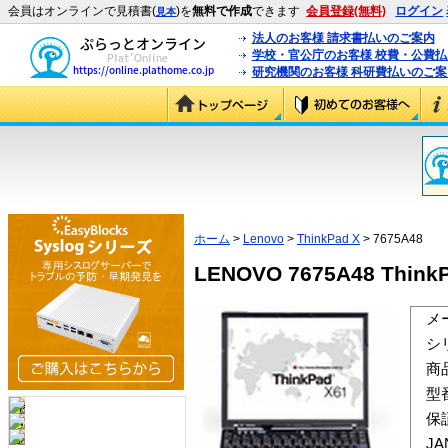
会員はオンラインで見積書(
)を
無料で作成
できます
会員登録(無料)
ログイン
見本
法人のお客様 請求書払いのご案内
学校・官公庁のお客様 校費・公費
研究機関のお客様 科研費払いのご案
ホーム
>
Lenovo
>
ThinkPad X
> 7675A48
LENOVO 7675A48 ThinkP
メ
シ
商
型
保
J