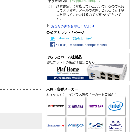
東京大学/K様
(ご利用期間2009年～)
“
請求書払いに対応していただいているので利用
しております。メールでの問い合わせにも丁寧
に対応していただけるので大変ありがたいで
す。
あなたの声をお寄せください!
公式アカウント / ページ
ぷらっとホーム社製品
当社ブランドの製品情報はこちら
人気・定番メーカー
ぷらっとオンラインで人気のメーカーをご紹介！