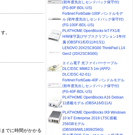
(初年度先出しセンドバック保守付)
(FG-80F-BDL-US)
Fortinet FortiGate-100F バンドルモデ
ル (初年度先出しセンドバック保守付)
(FG-100F-BDL-US)
PLAT'HOME OpenBlocks IoT FX1/E
ます。
H/W保守及びサブスクリプション1年付
属 (OBSFX1/E/D11/H1S1)
LENOVO 20X2SC8G00 ThinkPad L14
Gen2 (20X2SC8G00)
エイム電子 光ファイバーケーブル
DLC/DSC MM62.5 1m (AFP2-
DLC/DSC-62-01)
Fortinet FortiGate-40F バンドルモデル
(初年度先出しセンドバック保守付)
(FG-40F-BDL-US)
PLAT'HOME OpenBlocks A16 Debian
11搭載モデル (OBSA16/D11A)
PLAT'HOME OpenBlocks IX9 Windows
10 IoT Enterprise 2019 LTSC搭載
256GBモデル
(OBSIX9/W/L1809/256G)
着までに時間がかかる