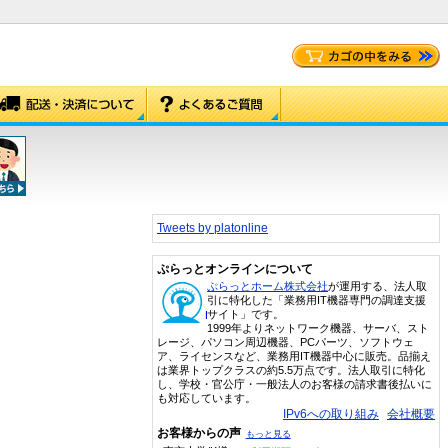
Tweets by platonline
ぷらっとオンラインについて
ぷらっとホーム株式会社
が運用する、法人取
引に特化した「業務用IT機器専門の調達支援
サイト」です。
1999年よりネットワーク機器、サーバ、スト
レージ、パソコン周辺機器、PCパーツ、ソフトウェ
ア、ライセンスなど、業務用IT機器中心に販売。品揃え
は業界トップクラスの約5.5万点です。法人取引に特化
し、学校・官公庁・一般法人のお客様の請求書後払いに
も対応しています。
IPv6への取り組み
会社概要
お客様からの声
もっと見る