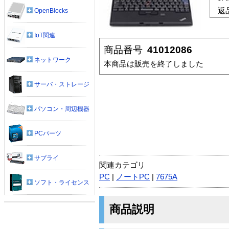
返
OpenBlocks
IoT関連
商品番号
41012086
ネットワーク
本商品は販売を終了しました
サーバ・ストレージ
パソコン・周辺機器
PCパーツ
サプライ
関連カテゴリ
PC
|
ノートPC
|
7675A
ソフト・ライセンス
商品説明