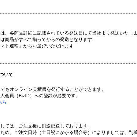
ては、各商品詳細に記載されている発送日にて当社より発送いたし
送は商品がすべて揃ってからの発送となります。
ヤマト運輸」からお選びいただけます
ついて
つでもオンライン見積書を発行することができます。
会員（BizID）への登録が必要です。
ちら
ましては、ご注文後に別途郵送しております。
のため、ご注文日時（土日祝にかかる場合等）によりましては、到