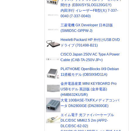
間付き (EBIX/SYSLOG120G/1Y)
内田洋行 イレーザーFB型(大) 7-337-
0040 (7-337-0040)
三菱電機 GX Developer 日本語版
(SW8D5C-GPPW-J)
Hewlett-Packard HP 外付けUSB DVD
ドライブ (701498-B21)
CISCO Japan 250V AC Type A Power
Cable (CAB-TA-250V-JP=)
PLAT'HOME OpenBlocks IX9 Debian
11搭載モデル (OBSIX9/D11A)
金井電器産業 MINI KEYBOARD Pro
USBモデル 英語版 (金井電器)
(HMB632KUS/R)
大電 100BASE-TX/FXメディアコンバ
ータ DN2800GE (DN2800GE)
エイム電子 光ファイバーケーブル
DLC/DSC MM62.5 2m (AFP2-
DLC/DSC-62-02)