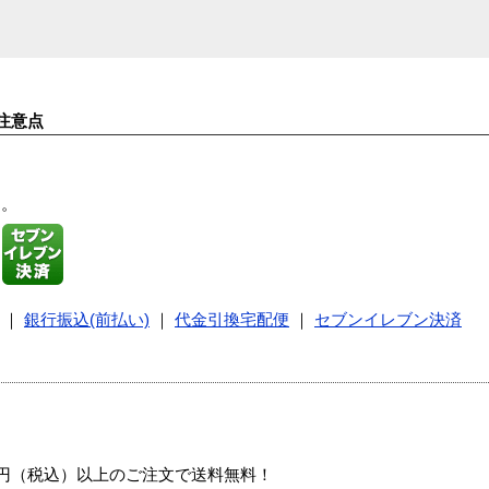
注意点
す。
｜
銀行振込(前払い)
｜
代金引換宅配便
｜
セブンイレブン決済
00円（税込）以上のご注文で送料無料！